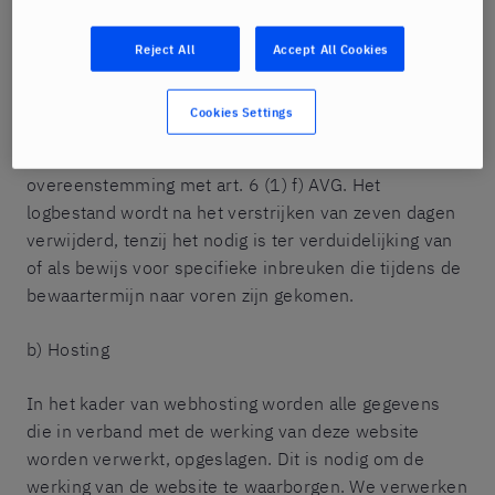
versie, het door u gebruikte besturingssysteem, de
verwijzende URL (de eerder bezochte website ), uw
Reject All
Accept All Cookies
IP-adres en de toegangsverzoekende provider. Dit is
nodig om de veiligheid van de website te waarborgen.
Cookies Settings
We verwerken de gegevens dienovereenkomstig op
basis van onze rechtmatige belangen in
overeenstemming met art. 6 (1) f) AVG. Het
logbestand wordt na het verstrijken van zeven dagen
verwijderd, tenzij het nodig is ter verduidelijking van
of als bewijs voor specifieke inbreuken die tijdens de
bewaartermijn naar voren zijn gekomen.
b) Hosting
In het kader van webhosting worden alle gegevens
die in verband met de werking van deze website
worden verwerkt, opgeslagen. Dit is nodig om de
werking van de website te waarborgen. We verwerken