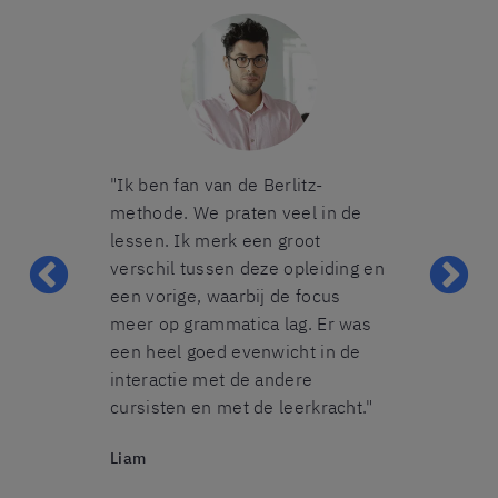
 groep was
"Ik ben fan van de Berlitz-
"De lessen w
el erg
methode. We praten veel in de
het een heel
tijd om onze
lessen. Ik merk een groot
Ik heb heel v
e corrigeren.
verschil tussen deze opleiding en
groep telde 
er' lange tijd
een vorige, waarbij de focus
perfect, zo k
ik heb het op
meer op grammatica lag. Er was
oefenen en k
en gebruiken
een heel goed evenwicht in de
individuele a
ooruitgang te
interactie met de andere
docent. Ik z
basis hebt
cursisten en met de leerkracht."
van Berlitz z
de
Liam
Sabine