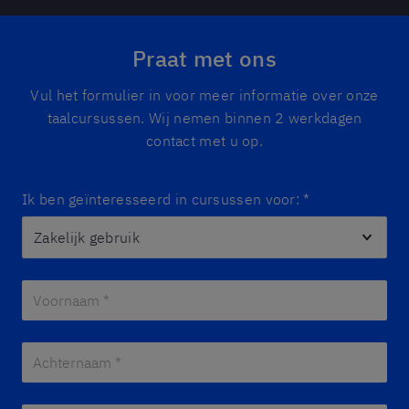
Praat met ons
Vul het formulier in voor meer informatie over onze
taalcursussen. Wij nemen binnen 2 werkdagen
contact met u op.
Ik ben geïnteresseerd in cursussen voor:
*
Voornaam *
*
Achternaam *
*