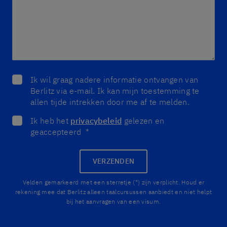
Ik wil graag nadere informatie ontvangen van
Berlitz via e-mail. Ik kan mijn toestemming te
allen tijde intrekken door me af te melden.
Ik heb het
privacybeleid
gelezen en
geaccepteerd
*
VERZENDEN
Velden gemarkeerd met een sterretje (*) zijn verplicht. Houd er
rekening mee dat Berlitz alleen taalcursussen aanbiedt en niet helpt
bij het aanvragen van een visum.