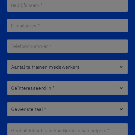
Bedrijfsnaam *
*
E-mailadres *
*
Telefoonnummer *
*
Aantal te trainen medewerkers
Geïnteresseerd in
*
Gewenste taal
*
Geef alstublieft aan hoe Berlitz u kan helpen. *
*