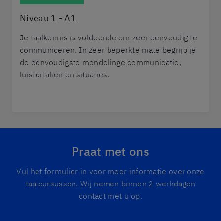
Niveau 1 - A1
Je taalkennis is voldoende om zeer eenvoudig te
communiceren. In zeer beperkte mate begrijp je
de eenvoudigste mondelinge communicatie,
luistertaken en situaties.
Praat met ons
Vul het formulier in voor meer informatie over onze
taalcursussen. Wij nemen binnen 2 werkdagen
contact met u op.