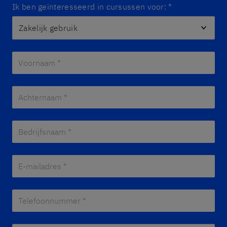
Ik ben geïnteresseerd in cursussen voor:
*
Voornaam *
*
Achternaam *
*
Bedrijfsnaam *
*
E-mailadres *
*
Telefoonnummer *
*