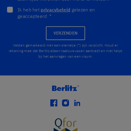
Ik heb het
privacybeleid
gelezen en
geaccepteerd
*
VERZENDEN
Velden gemarkeerd met een sterretje (*) zijn verplicht. Houd er
rekening mee dat Berlitz alleen taalcursussen aanbiedt en niet helpt
bij het aanvragen van een visum.
facebook
instagram
linkedin