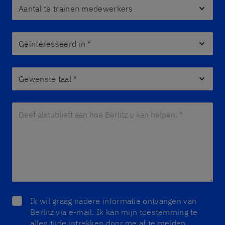
Aantal te trainen medewerkers
Geïnteresseerd in
*
Gewenste taal
*
Geef alstublieft aan hoe Berlitz u kan helpen. *
*
Ik wil graag nadere informatie ontvangen van
Berlitz via e-mail. Ik kan mijn toestemming te
allen tijde intrekken door me af te melden.