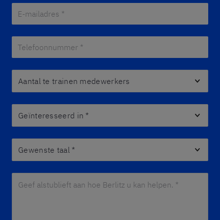
E-mailadres *
*
Telefoonnummer *
*
Aantal te trainen medewerkers
Geïnteresseerd in
*
Gewenste taal
*
Geef alstublieft aan hoe Berlitz u kan helpen. *
*