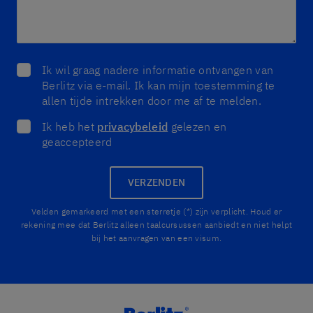
Ik wil graag nadere informatie ontvangen van
Berlitz via e-mail. Ik kan mijn toestemming te
allen tijde intrekken door me af te melden.
Ik heb het
privacybeleid
gelezen en
geaccepteerd
VERZENDEN
Velden gemarkeerd met een sterretje (*) zijn verplicht. Houd er
rekening mee dat Berlitz alleen taalcursussen aanbiedt en niet helpt
bij het aanvragen van een visum.