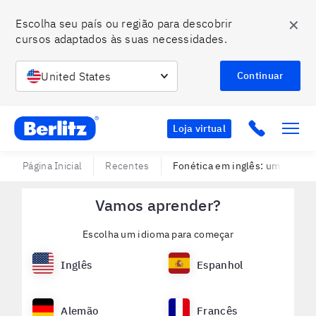
✕
Escolha seu país ou região para descobrir 
cursos adaptados às suas necessidades.
United States
Continuar
Berlitz BR
Click to c
Loja virtual
Página Inicial
Recentes
Fonética em inglês: um guia pa
Vamos aprender?
Escolha um idioma para começar
Inglês
Espanhol
Alemão
Francês