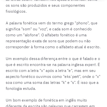
os sons são produzidos e seus componentes
fisiológicos.
A palavra fonética vem do termo grego "phono", que
significa "som" ou "voz", e cada som é conhecido
como um "alofone". O alfabeto fonético é uma
representação exata de sons que podem ou não
corresponder à forma como o alfabeto atual é escrito.
Um exemplo dessa diferença entre o que é falado e o
que é escrito encontra-se na palavra inglesa
expert
. É
escrito com a letra "x" após a letra "e", mas em seu
aspecto fonético ouvimos como "eksˈpeɾt", onde o "x"
soa como uma soma das letras "k" e "s". É isso que a
fonologia estuda.
Um bom exemplo de fonética em inglês muito
diferente da escrita são palavras que carregam em