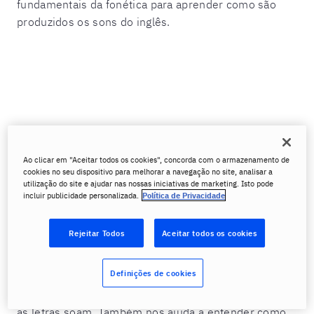
fundamentais da fonética para aprender como são
produzidos os sons do inglês.
Ao clicar em "Aceitar todos os cookies", concorda com o armazenamento de
cookies no seu dispositivo para melhorar a navegação no site, analisar a
utilização do site e ajudar nas nossas iniciativas de marketing. Isto pode
incluir publicidade personalizada.
Política de Privacidade
Saiba o que é fonética e o alfabeto
Rejeitar Todos
Aceitar todos os cookies
fonético em inglês
Definições de cookies
A fonética faz parte da linguística e estuda os sons da
fala em humanos para entender como as palavras e
as letras soam. Também nos ajuda a entender como