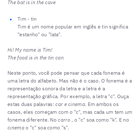
The bat is in the cave
Tim - tin
Tim é um nome popular em inglês e tin significa
"estanho" ou "lata".
Hi! My name is Tim!
The food is in the tin can
Neste ponto, você pode pensar que cada fonema é
uma letra do alfabeto. Mas não é o caso. O fonema é a
representação sonora da letra e a letra é a
representação gráfica.
Por exemplo, a letra "c". Ouça
estas duas palavras:
car e cinema
. Em ambos os
casos, eles começam com o "c", mas cada um tem um
fonema diferente. No
carro
, o "c" soa como "k". E no
cinema
o "c" soa como "s".