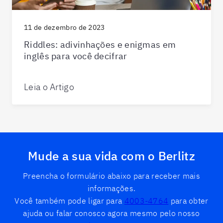
11 de dezembro de 2023
Riddles: adivinhações e enigmas em
inglês para você decifrar
Leia o Artigo
Mude a sua vida com o Berlitz
Preencha o formulário abaixo para receber mais
informações.
Você também pode ligar para
4003-4764
para obter
ajuda ou falar conosco agora mesmo pelo nosso