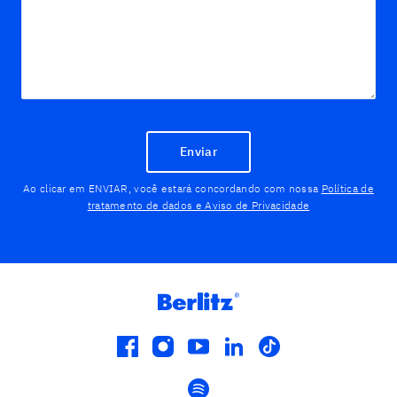
Enviar
Ao clicar em ENVIAR, você estará concordando com nossa
Política de
tratamento de dados e Aviso de Privacidade
facebook
instagram
youtube
linkedin
tiktok
spotify