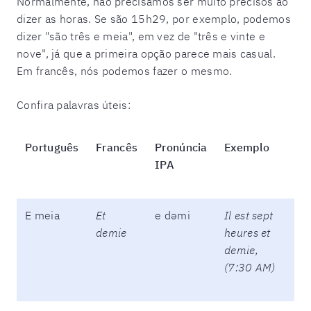
Normalmente, não precisamos ser muito precisos ao
dizer as horas. Se são 15h29, por exemplo, podemos
dizer "são três e meia", em vez de "três e vinte e
nove", já que a primeira opção parece mais casual.
Em francês, nós podemos fazer o mesmo.
Confira palavras úteis:
Português
Francês
Pronúncia
Exemplo
IPA
E meia
Et
e dəmi
Il est sept
demie
heures et
demie,
(7:30 AM)