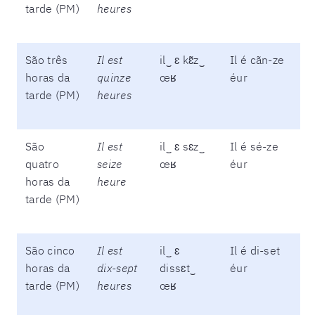
tarde (PM)
heures
São três
Il est
il‿ ɛ kɛ̃z‿
Il é cãn-ze
horas da
quinze
œʁ
éur
tarde (PM)
heures
São
Il est
il‿ ɛ sɛz‿
Il é sé-ze
quatro
seize
œʁ
éur
horas da
heure
tarde (PM)
São cinco
Il est
il‿ ɛ
Il é di-set
horas da
dix-sept
dissɛt‿
éur
tarde (PM)
heures
œʁ