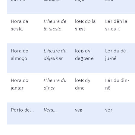
Hora da
L’heure de
lœʁ də la
Lér dêh la
sesta
la sieste
sjɛst
si-es-t
Hora do
L’heure du
lœʁ dy
Lér du dê-
almoço
déjeuner
deʒœne
ju-nê
Hora do
L’heure du
lœʁ dy
Lér du din-
jantar
dîner
dine
nê
Perto de...
Vers…
vɛʁ
vér