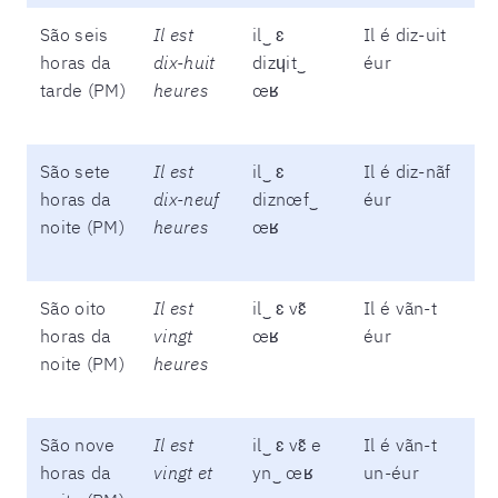
São seis
Il est
il‿ ɛ
Il é diz-uit
horas da
dix-huit
dizɥit‿
éur
tarde (PM)
heures
œʁ
São sete
Il est
il‿ ɛ
Il é diz-nãf
horas da
dix-neuf
diznœf‿
éur
noite (PM)
heures
œʁ
São oito
Il est
il‿ ɛ vɛ̃
Il é vãn-t
horas da
vingt
œʁ
éur
noite (PM)
heures
São nove
Il est
il‿ ɛ vɛ̃ e
Il é vãn-t
horas da
vingt et
yn‿ œʁ
un-éur