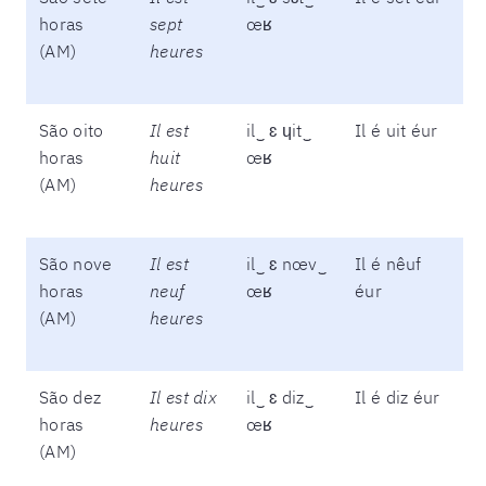
horas
sept
œʁ
(AM)
heures
São oito
Il est
il‿ ɛ ɥit‿
Il é uit éur
horas
huit
œʁ
(AM)
heures
São nove
Il est
il‿ ɛ nœv‿
Il é nêuf
horas
neuf
œʁ
éur
(AM)
heures
São dez
Il est dix
il‿ ɛ diz‿
Il é diz éur
horas
heures
œʁ
(AM)