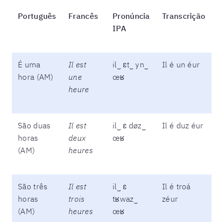
Português
Francês
Pronúncia
Transcrição
IPA
É uma
Il est
il‿ ɛt‿ yn‿
Il é un éur
hora (AM)
une
œʁ
heure
São duas
Il est
il‿ ɛ døz‿
Il é duz éur
horas
deux
œʁ
(AM)
heures
São três
Il est
il‿ ɛ
Il é troá
horas
trois
tʁwaz‿
zéur
(AM)
heures
œʁ