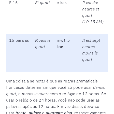
E 15
Et quart
e kaʁ
Il est dix
heures et
quart
(10:15 AM)
15 para as
Moins le
mwɛ̃ lə
Il est sept
quart
kaʁ
heures
moins le
quart
Uma coisa a se notar é que as regras gramaticais
francesas determinam que você só pode usar
demie,
quart,
e
moins le quart
com o relógio de 12 horas. Se
usar o relógio de 24 horas, você não pode usar as
palavras após as 12 horas. Em vez disso, deve-se
usar
trente, quince
e
quarante-cinq
,
respectivamente.