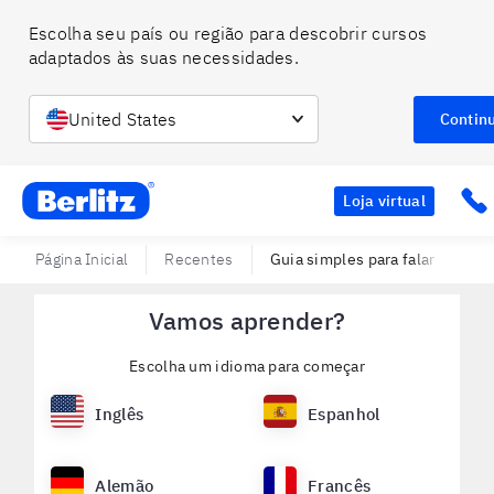
Escolha seu país ou região para descobrir cursos 
adaptados às suas necessidades.
United States
Contin
Berlitz BR
Cli
Loja virtual
Página Inicial
Recentes
Guia simples para falar sobre a
Vamos aprender?
Escolha um idioma para começar
Inglês
Espanhol
Alemão
Francês