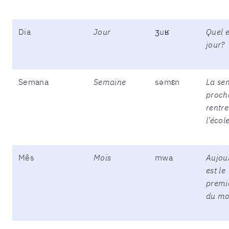
Dia
Jour
ʒuʁ
Quel e
jour?
Semana
Semaine
səmɛn
La se
proch
rentre
l’école
Mês
Mois
mwa
Aujou
est le
premi
du mo