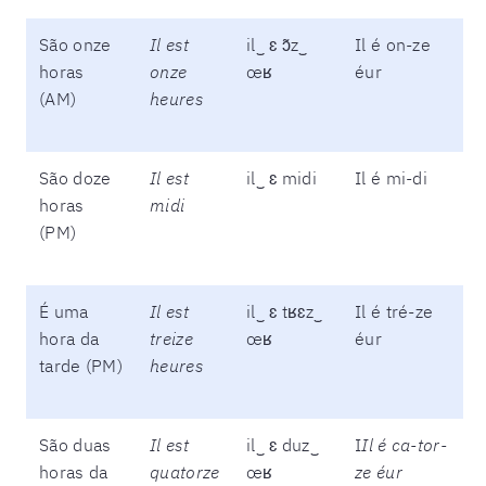
São onze
Il est
il‿ ɛ ɔ̃z‿
Il é on-ze
horas
onze
œʁ
éur
(AM)
heures
São doze
Il est
il‿ ɛ midi
Il é mi-di
horas
midi
(PM)
É uma
Il est
il‿ ɛ tʁɛz‿
Il é tré-ze
hora da
treize
œʁ
éur
tarde (PM)
heures
São duas
Il est
il‿ ɛ duz‿
I
Il é ca-tor-
horas da
quatorze
œʁ
ze éur