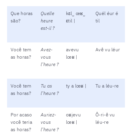
Que horas
Quelle
kɛl‿ œʁ‿
Quél éur é
são?
heure
ɛtil |
til
est-il ?
Você tem
Avez-
avevu
Avê vu léur
as horas?
vous
lœʁ |
l’heure ?
Você tem
Tu as
ty a lœʁ |
Tu a léu-re
as horas?
l’heure ?
Por acaso
Auriez-
oʁjevu
Ô-ri-ê vu
você teria
vous
lœʁ |
léu-re
as horas?
l’heure ?