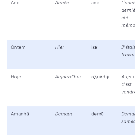
Ano
Année
ane
L'ann
derniè
été
mémor
Ontem
Hier
iɛʁ
J'étai
travail
Hoje
Aujourd’hui
oʒuʁdɥi
Aujou
c'est
vendr
Amanhã
Demain
dəmɛ̃
Demai
samed