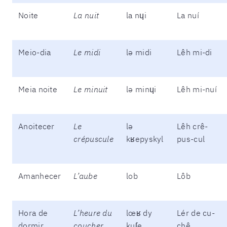
Noite
La nuit
la nɥi
La nuí
Meio-dia
Le midi
lə midi
Lêh mi-di
Meia noite
Le minuit
lə minɥi
Lêh mi-nuí
Anoitecer
Le
lə
Lêh crê-
crépuscule
kʁepyskyl
pus-cul
Amanhecer
L’aube
lob
Lôb
Hora de
L’heure du
lœʁ dy
Lér de cu-
dormir
coucher
kuʃe
chê