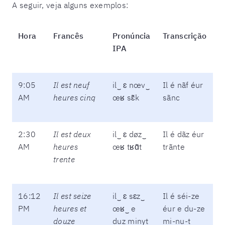
A seguir, veja alguns exemplos:
Hora
Francês
Pronúncia
Transcrição
IPA
9:05
Il est neuf
il‿ ɛ nœv‿
Il é nãf éur
AM
heures cinq
œʁ sɛ̃k
sãnc
2:30
Il est deux
il‿ ɛ døz‿
Il é dãz éur
AM
heures
œʁ tʁɑ̃t
trãnte
trente
16:12
Il est seize
il‿ ɛ sɛz‿
Il é séi-ze
PM
heures et
œʁ‿ e
éur e du-ze
douze
duz minyt
mi-nu-t