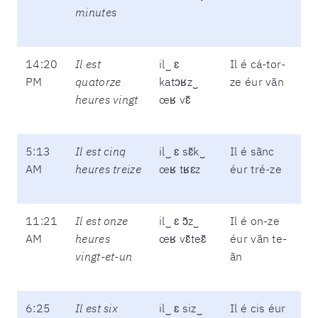
minutes
14:20
Il est
il‿ ɛ
Il é cá-tor-
PM
quatorze
katɔʁz‿
ze éur vãn
heures vingt
œʁ vɛ̃
5:13
Il est cinq
il‿ ɛ sɛ̃k‿
Il é sãnc
AM
heures treize
œʁ tʁɛz
éur tré-ze
11:21
Il est onze
il‿ ɛ ɔ̃z‿
Il é on-ze
AM
heures
œʁ vɛ̃teɛ̃
éur vãn te-
vingt-et-un
ãn
6:25
Il est six
il‿ ɛ siz‿
Il é cis éur