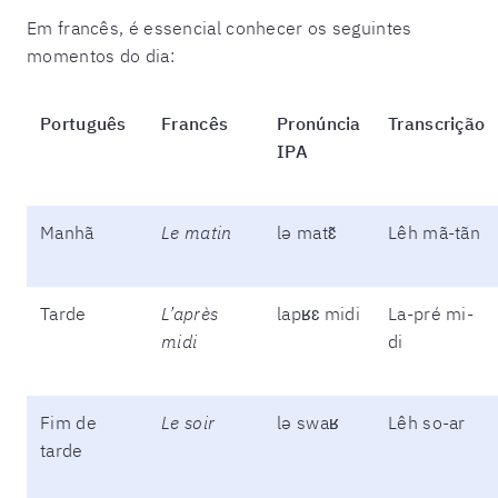
Em francês, é essencial conhecer os seguintes
momentos do dia:
Português
Francês
Pronúncia
Transcrição
IPA
Manhã
Le matin
lə matɛ̃
Lêh mã-tãn
Tarde
L’après
lapʁɛ midi
La-pré mi-
midi
di
Fim de
Le soir
lə swaʁ
Lêh so-ar
tarde