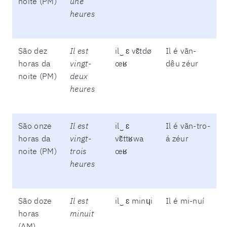
noite (PM)
une
heures
São dez
Il est
il‿ ɛ vɛ̃tdø
Il é vãn-
horas da
vingt-
œʁ
dêu zéur
noite (PM)
deux
heures
São onze
Il est
il‿ ɛ
Il é vãn-tro-
horas da
vingt-
vɛ̃ttʁwa
á zéur
noite (PM)
trois
œʁ
heures
São doze
Il est
il‿ ɛ minɥi
Il é mi-nuí
horas
minuit
(AM)