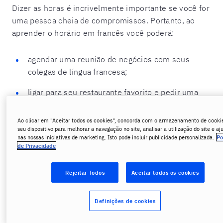
Dizer as horas é incrivelmente importante se você for
uma pessoa cheia de compromissos. Portanto, ao
aprender o horário em francês você poderá:
agendar uma reunião de negócios com seus
colegas de língua francesa;
ligar para seu restaurante favorito e pedir uma
mesa;
Ao clicar em "Aceitar todos os cookies", concorda com o armazenamento de cooki
perguntar o horário de funcionamento de uma
seu dispositivo para melhorar a navegação no site, analisar a utilização do site e aj
loja;
nas nossas iniciativas de marketing. Isto pode incluir publicidade personalizada.
Po
de Privacidade
fazer planos com seus amigos;
Rejeitar Todos
Aceitar todos os cookies
ligar para um museu e perguntar a que horas eles
abrem no dia seguinte;
Definições de cookies
marcar um encontro.