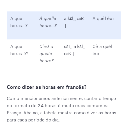
A que
À quelle
a kɛl‿ œʁ
A quél éur
horas...?
heure…?
‖
A que
C’est à
sɛt‿ a kɛl‿
Cê a quél
horas é?
quelle
œʁ ‖
éur
heure?
Como dizer as horas em francês?
Como mencionamos anteriormente, contar o tempo
no formato de 24 horas é muito mais comum na
França. Abaixo, a tabela mostra como dizer as horas
para cada período do dia.