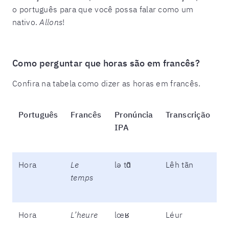
o português para que você possa falar como um
nativo.
Allons
!
Como perguntar que horas são em francês?
Confira na tabela como dizer as horas em francês.
Português
Francês
Pronúncia
Transcrição
IPA
Hora
Le
lə tɑ̃
Lêh tãn
temps
Hora
L’heure
lœʁ
Léur