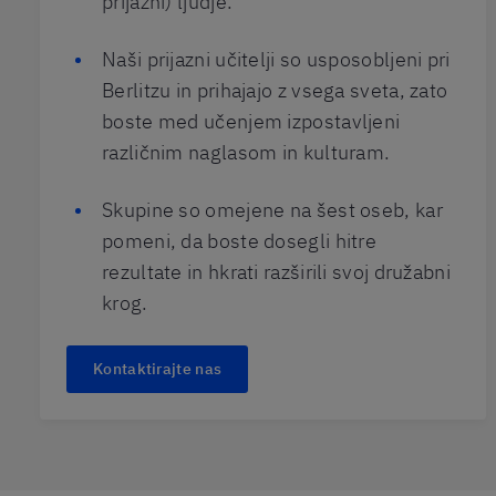
prijazni) ljudje.
Naši prijazni učitelji so usposobljeni pri
Berlitzu in prihajajo z vsega sveta, zato
boste med učenjem izpostavljeni
različnim naglasom in kulturam.
Skupine so omejene na šest oseb, kar
pomeni, da boste dosegli hitre
rezultate in hkrati razširili svoj družabni
krog.
Kontaktirajte nas