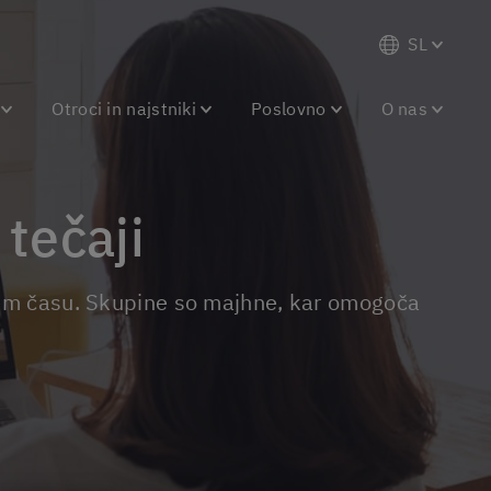
SL
Otroci in najstniki
Poslovno
O nas
 tečaji