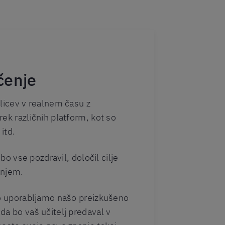
čenje
klicev v realnem času z
ek različnih platform, kot so
itd.
 bo vse pozdravil, določil cilje
anjem.
vo uporabljamo našo preizkušeno
da bo vaš učitelj predaval v