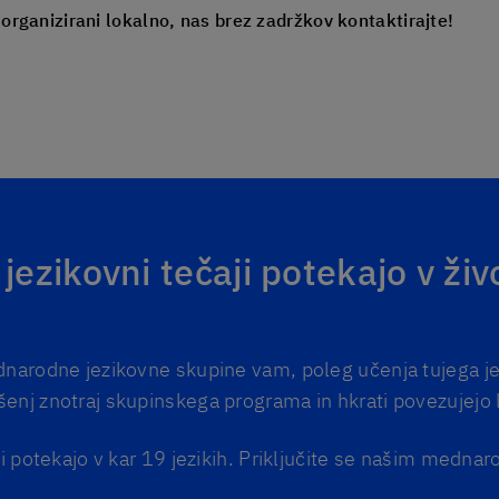
 organizirani lokalno, nas brez zadržkov kontaktirajte!
jezikovni tečaji potekajo v ži
dnarodne jezikovne skupine vam, poleg učenja tujega j
enj znotraj skupinskega programa in hkrati povezujejo l
ji potekajo v kar 19 jezikih. Priključite se našim medna