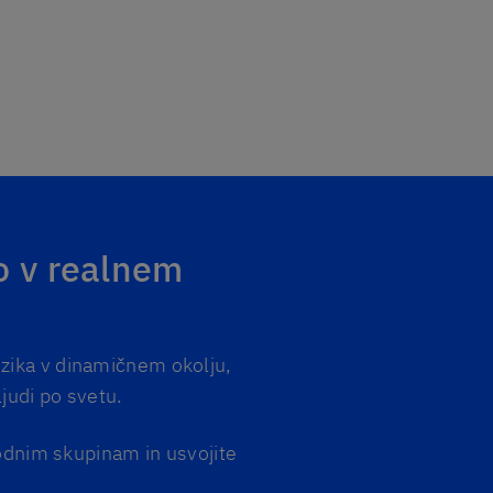
vo v realnem
ezika v dinamičnem okolju,
judi po svetu.
rodnim skupinam in usvojite