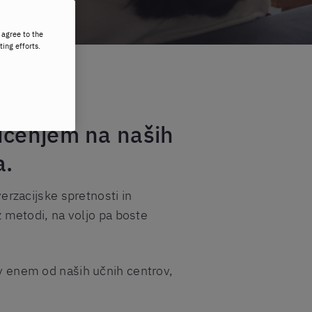
 agree to the
ting efforts.
 učenjem na naših
a.
verzacijske spretnosti in
tz metodi, na voljo pa boste
 v enem od naših učnih centrov,