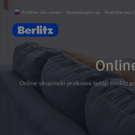
Poiščite učni center
Kontaktirajte nas
Pokličite nas
+
Berlitz Slovenia
Onli
Online skupinski jezikovni tečaji Berlitz potekajo v živo na daljavo z učitelji jezikov v realnem času. Skupine so majhne, kar omogoča