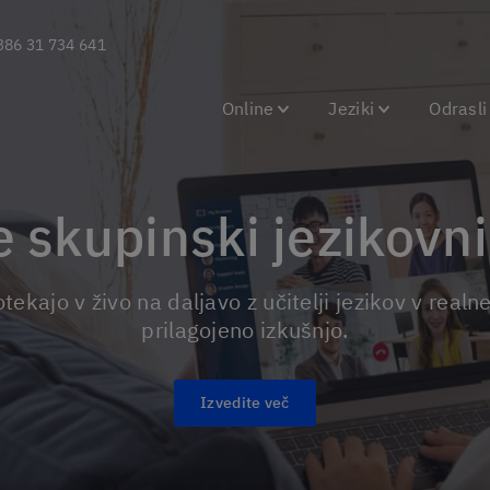
386 31 734 641
Online
Jeziki
Odrasli
ne skupinski jezikovni
prilagojeno izkušnjo.
Izvedite več