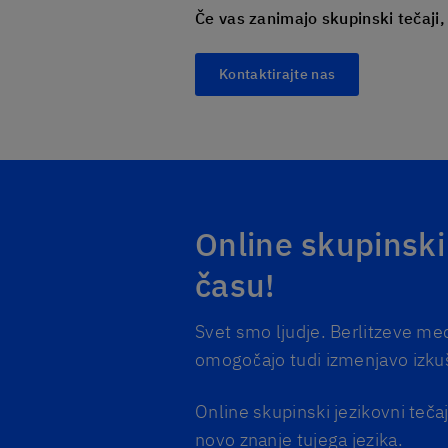
Če vas zanimajo skupinski tečaji,
Kontaktirajte nas
Online skupinski 
času!
Svet smo ljudje. Berlitzeve me
omogočajo tudi izmenjavo izkuš
Online skupinski jezikovni teča
novo znanje tujega jezika.