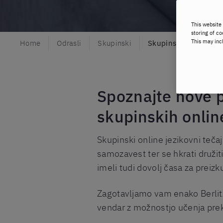
This website 
storing of co
This may inc
Home
Odrasli
Skupinski
Skupinski tečaji onli
Spoznajte nove p
skupinskih online
Skupinski online jezikovni tečaj
samozavest ter se hkrati družiti
imeli tudi dovolj časa za preiz
Zagotavljamo vam enako Berlitze
vendar z možnostjo učenja prek 