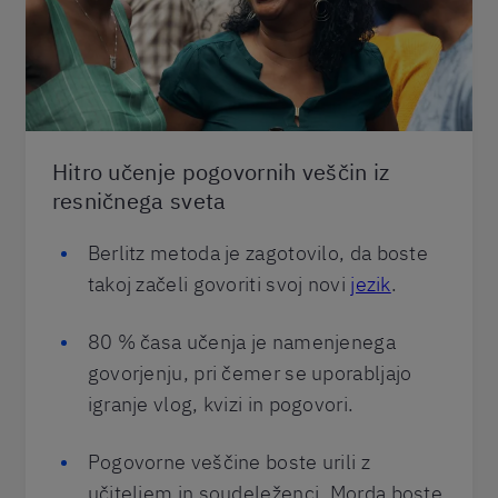
Hitro učenje pogovornih veščin iz
resničnega sveta
Berlitz metoda je zagotovilo, da boste
takoj začeli govoriti svoj novi
jezik
.
80 % časa učenja je namenjenega
govorjenju, pri čemer se uporabljajo
igranje vlog, kvizi in pogovori.
Pogovorne veščine boste urili z
učiteljem in soudeleženci. Morda boste