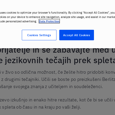
uses cookies to optimize your browser’s functionality. By clicking “Accept All Cookies”, you
okies on your device to enhance site navigation, analyze site usage, and assist in our marke
lude personalized advertising.
Data Protection
ne
Cookies Settings
Accept All Cookies
rijatelje in se zabavajte med
 jezikovnih tečajih prek splet
i v živo so odlična možnost, če želite hitro pridobiti kon
 z drugimi tečajniki. Učili se boste po preizkušeni Berli
kušanje svojega znanja z učiteljem in soudeleženci.
vo izkušnjo in enako hitre rezultate, kot če bi se učili
spleta ob času in na kraju po vaši želji.