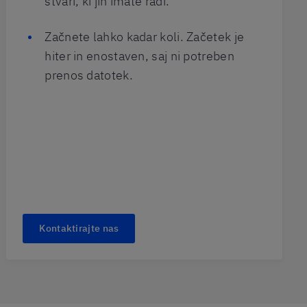
stvari, ki jih imate radi.
Začnete lahko kadar koli. Začetek je
hiter in enostaven, saj ni potreben
prenos datotek.
Kontaktirajte nas