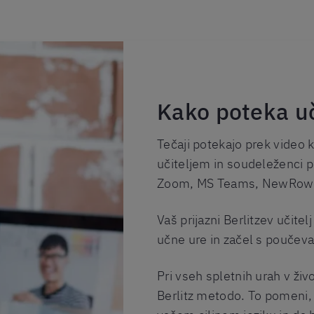
Kako poteka u
Tečaji potekajo prek video 
učiteljem in soudeleženci pr
Zoom, MS Teams, NewRow 
Vaš prijazni Berlitzev učitelj
učne ure in začel s poučev
Pri vseh spletnih urah v ži
Berlitz metodo. To pomeni, 