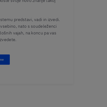
boste svoje novo znanje takoj
stemu predstavi, vadi in izvedi.
 vsebino, nato s soudeleženci
plošnih vajah, na koncu pa vas
izvedete.
ine