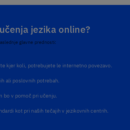
učenja jezika online?
naslednje glavne prednosti:
ete kjer koli, potrebujete le internetno povezavo.
ih ali poslovnih potrebah.
am bo v pomoč pri učenju.
ardi kot pri naših tečajih v jezikovnih centrih.