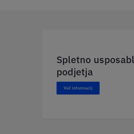
Spletno usposabl
podjetja
Več informacij