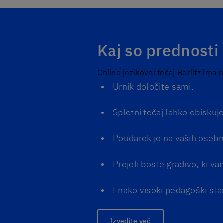
Kaj so prednosti 
Online jezikovni tečaj Berlitz ima 
Urnik določite sami.
Spletni tečaj lahko obiskuj
Poudarek je na vaših osebn
Prejeli boste gradivo, ki v
Enako visoki pedagoški stand
Izvedite več