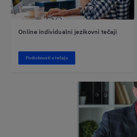
Online individualni jezikovni tečaji
Podrobnosti o tečaju