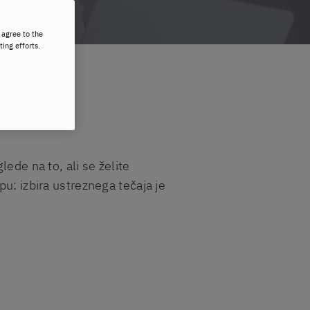
 agree to the
ting efforts.
lede na to, ali se želite
u: izbira ustreznega tečaja je