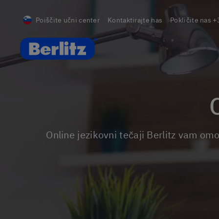
Poiščite učni center
Kontaktirajte nas
Pokličite nas
+
Berlitz Slovenia
Online jezikovni tečaji Berlitz vam omogočajo, da učenje jezika prilagodite vsakdanjemu življenju in tempu prilagojenim vašim