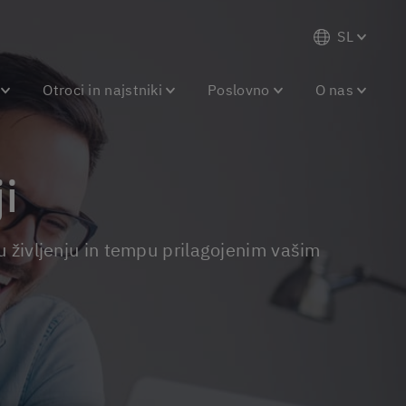
SL
Otroci in najstniki
Poslovno
O nas
ji