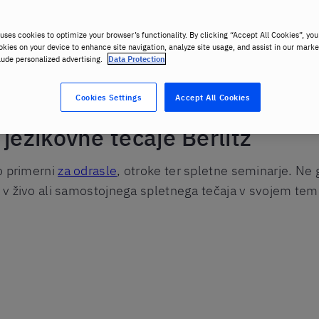
uses cookies to optimize your browser’s functionality. By clicking “Accept All Cookies”, you
okies on your device to enhance site navigation, analyze site usage, and assist in our marke
lude personalized advertising.
Data Protection
Cookies Settings
Accept All Cookies
jezikovne tečaje Berlitz
so primerni
za odrasle
, otroke ter spletne seminarje. Ne g
a v živo ali samostojnega spletnega tečaja v svojem temp