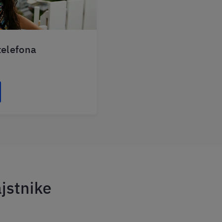
telefona
ajstnike