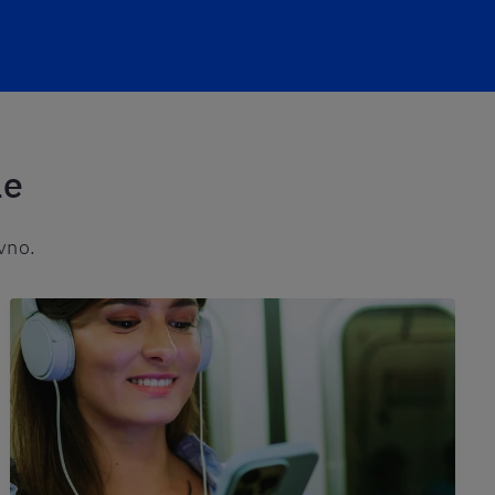
le
avno.