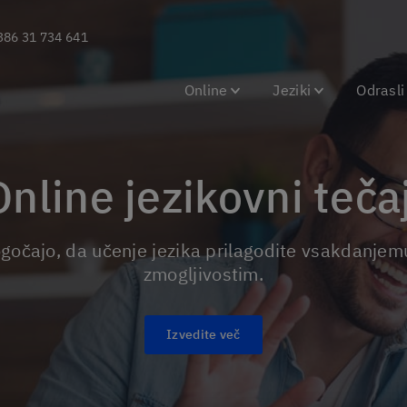
386 31 734 641
Online
Jeziki
Odrasli
Online jezikovni teča
zmogljivostim.
Izvedite več