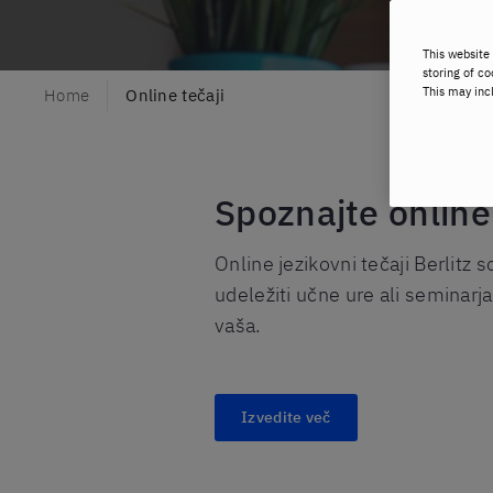
This website 
storing of co
This may inc
Home
Online tečaji
Spoznajte online 
Online jezikovni tečaji Berlitz 
udeležiti učne ure ali seminarj
vaša.
Izvedite več