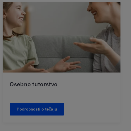
Osebno tutorstvo
Podrobnosti o tečaju