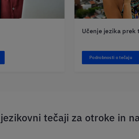
Učenje jezika prek 
Podrobnosti o tečaju
jezikovni tečaji za otroke in n