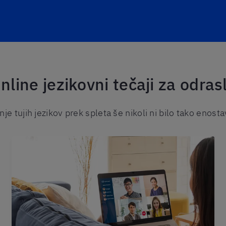
nline jezikovni tečaji za odras
je tujih jezikov prek spleta še nikoli ni bilo tako enost