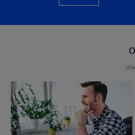
O
Učen