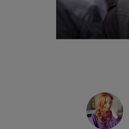
šnje so zelo
ganizirali
 Profesionalni
goditev našim