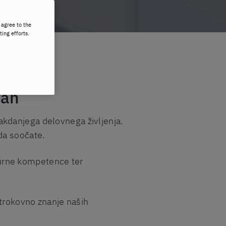
 agree to the
ting efforts.
vah
kdanjega delovnega življenja.
da soočate.
urne kompetence ter
strokovno znanje naših