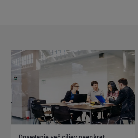
Doseganje več ciljev naenkrat