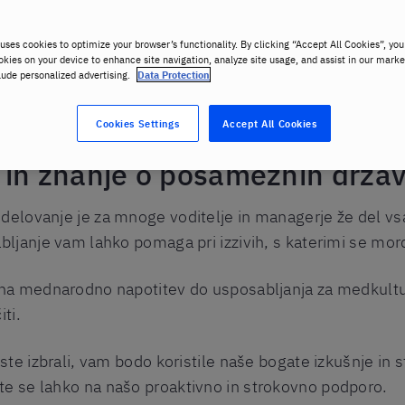
uses cookies to optimize your browser’s functionality. By clicking “Accept All Cookies”, you
okies on your device to enhance site navigation, analyze site usage, and assist in our marke
lude personalized advertising.
Data Protection
Cookies Settings
Accept All Cookies
 in znanje o posameznih drža
elovanje je za mnoge voditelje in managerje že del vsa
ljanje vam lahko pomaga pri izzivih, s katerimi se mor
 na mednarodno napotitev do usposabljanja za medkult
ti.
te izbrali, vam bodo koristile naše bogate izkušnje in 
te se lahko na našo proaktivno in strokovno podporo.