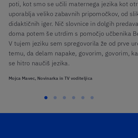
poti, kot smo se učili maternega jezika kot otro
uporablja veliko zabavnih pripomočkov, od sli
didaktičnih iger. Nič slovnice in dolgih preda
doma potem še utrdim s pomočjo učbenika Ber
V tujem jeziku sem spregovorila že od prve ure
temu, da delam napake, govorim, govorim, kar
se hitro naučiš jezika.
Mojca Mavec, Novinarka in TV voditeljica