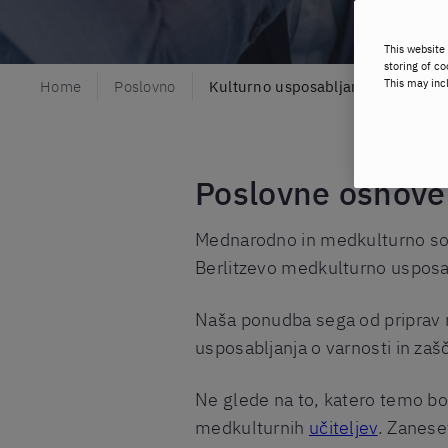
This website 
storing of co
This may inc
Home
Poslovno
Kulturno usposabljanje
Poslovne osnove
Mednarodno in medkulturno sod
Berlitzevo medkulturno usposab
Naša ponudba sega od priprav
usposabljanja o varnosti in zašči
Ne glede na to, katero temo bos
medkulturnih
učiteljev
. Zanese