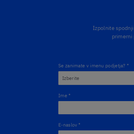
Izpolnite spodnj
primerni
Se zanimate v imenu podjetja?
*
Ime
*
E-naslov
*