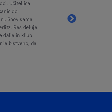
ci. Učiteljica
profesorja
kanic do
tečaj mi j
vanj. Snov sama
govorila, 
litz. Res deluje.
teme, kjer
 dalje in kljub
razumem s
 je bistveno, da
tega, da s
in ga vsak
Elvira