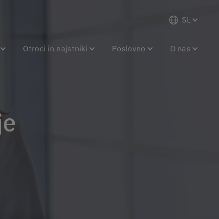
SL
Otroci in najstniki
Poslovno
O nas
je