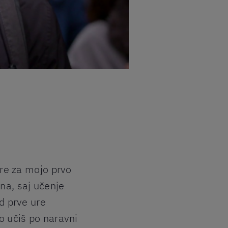
Gre za mojo prvo
Prejšnji t
na, saj učenje
Berlitz vs
d prve ure
Vedno je v
o učiš po naravni
koronaviru