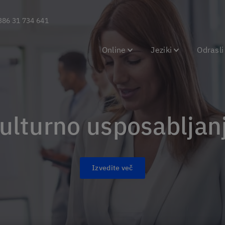
386 31 734 641
Online
Jeziki
Odrasli
Kulturno usposabljan
Izvedite več