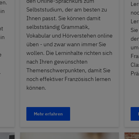
den Online-Sprachkurs zum
en.
Ler
Selbststudium, der am besten zu
in
noc
Ihnen passt. Sie können damit
Ler
selbstständig Grammatik,
ht
Sie
Vokabular und Hörverstehen online
in
den
üben - und zwar wann immer Sie
um 
wollen. Die Lerninhalte richten sich
e
Fra
nach Ihren gewünschten
Cla
Themenschwerpunkten, damit Sie
.
Prä
noch effektiver Französisch lernen
können.
Mehr erfahren