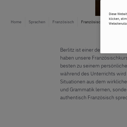
Diese Websit
klicken, sti
Home
Sprachen
Französisch
Französisch Online
Websitenutzu
Berlitz ist einer der weltweit
haben unsere Französischkurse
besten zu seinem persönlichen
während des Unterrichts wird
Situationen aus dem wirklichen
und Grammatik lernen, sonde
authentisch Französisch spre