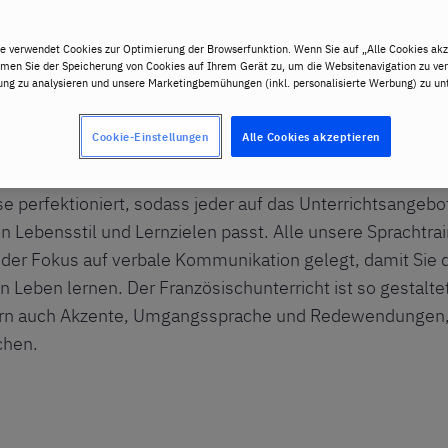
e verwendet Cookies zur Optimierung der Browserfunktion. Wenn Sie auf „Alle Cookies akz
mmen Sie der Speicherung von Cookies auf Ihrem Gerät zu, um die Websitenavigation zu ver
ng zu analysieren und unsere Marketingbemühungen (inkl. personalisierte Werbung) zu unt
Cookie-Einstellungen
Alle Cookies akzeptieren
 führenden Anbieter von Sprachtrainings und interkulturell
 perfektioniert, sodass jeder auf das Unterrichtsangebo
 Lebensstil und Lernzielen passt. Alle unsere Sprachtrai
 der Fokus auf verbale Kommunikation gelegt, damit Sie 
 Leben lernen. Der Französischunterricht ist so gestaltet
rn auch Akzente, Umgangssprache und Redewendungen, 
chen.