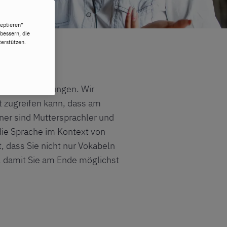
eptieren“
bessern, die
erstützen.
en Dienstleistungen. Wir
t zugreifen kann, dass am
ner sind Muttersprachler und
die Sprache im Kontext von
, dass Sie nicht nur Vokabeln
damit Sie am Ende möglichst