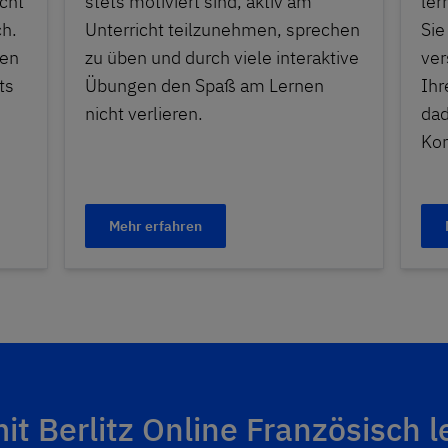
cht
stets motiviert sind, aktiv am
ler
ch.
Unterricht teilzunehmen, sprechen
Sie
nen
zu üben und durch viele interaktive
ver
ts
Übungen den Spaß am Lernen
Ihr
nicht verlieren.
dad
Kom
Mehr erfahren
t Berlitz Online Französisch l