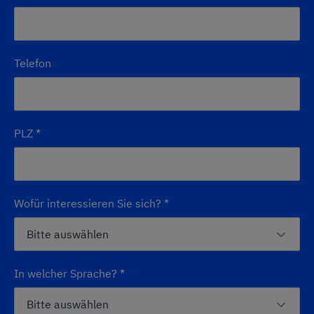
Telefon
PLZ
*
Wofür interessieren Sie sich?
*
In welcher Sprache?
*