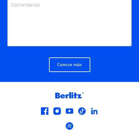
Conoce más
facebook
instagram
youtube
tiktok
linkedin
spotify