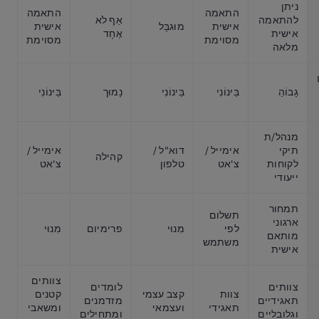
ניתן
התאמה
התאמה
להתאמה
אַף לֹא
אישית
מוּגבָּל
אישית
אישית
אֶחָד
מסוימת
מסוימת
מלאה
גָבוֹהַ
בֵּינוֹנִי
בֵּינוֹנִי
נָמוּך
בֵּינוֹנִי
מנהל/ת
תיקי
אימייל /
דוא"ל /
אימייל /
קהילה
לקוחות
צ'אט
טלפון
צ'אט
ייעודי
תמחור
תשלום
ארגוני
לפי
מִנוּי
פרימיום
מִנוּי
מותאם
משתמש
אישית
צוותים
צוותים
לומדים
צוות
קצב עצמי
קטנים
תאגידיים
מזדמנים
תאגידי
ועצמאי
ומשאבי
וגלובליים
ומתחילים