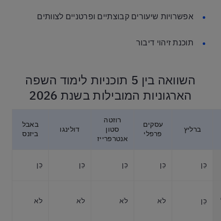
אפשרויות שיעורים קבוצתיים ופרטניים לצוותים
תוכנת זיהוי דיבור
השוואה בין 5 תוכניות לימוד השפה
הארגוניות המובילות בשנת 2026
רוזטה
עסקים
באבל
ברליץ
סטון
דולינגו
פרפלי
ביזנס
אנטרפרייז
כֵּן
כֵּן
כֵּן
כֵּן
כֵּן
כֵּן
לֹא
לֹא
לֹא
לֹא