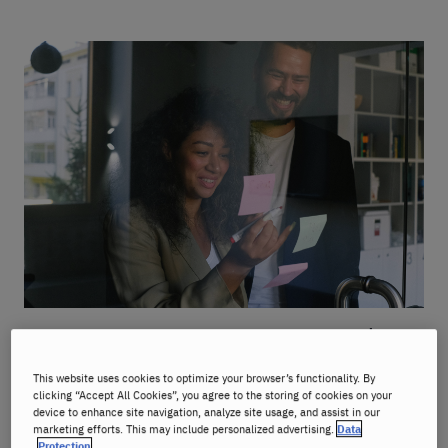
איך ליצור את זמן העבר הפשוט
באנגלית?
This website uses cookies to optimize your browser’s functionality. By
clicking “Accept All Cookies”, you agree to the storing of cookies on your
אוקיי, בואו נפרק את זה. אתם צריכים רק לזכור את הנוסחה
device to enhance site navigation, analyze site usage, and assist in our
marketing efforts. This may include personalized advertising.
Data
הפשוטה — טוב, אני אפסיק — הזו.
Protection