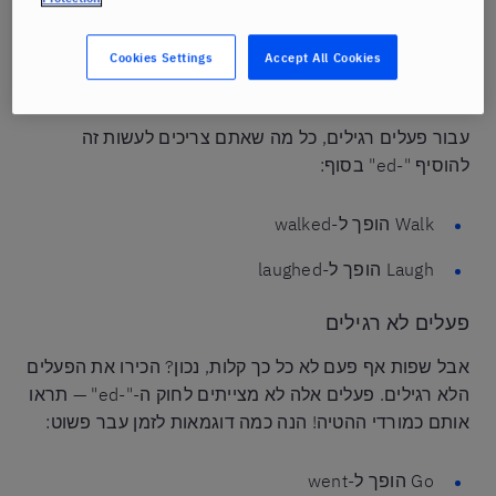
נוסחת זמן העבר הפשוט: נושא + פועל בצורת העבר.
Cookies Settings
Accept All Cookies
פעלים רגילים
עבור פעלים רגילים, כל מה שאתם צריכים לעשות זה
להוסיף "-ed" בסוף:
Walk הופך ל-walked
Laugh הופך ל-laughed
פעלים לא רגילים
אבל שפות אף פעם לא כל כך קלות, נכון? הכירו את הפעלים
הלא רגילים. פעלים אלה לא מצייתים לחוק ה-"-ed" — תראו
אותם כמורדי ההטיה! הנה כמה דוגמאות לזמן עבר פשוט:
Go הופך ל-went