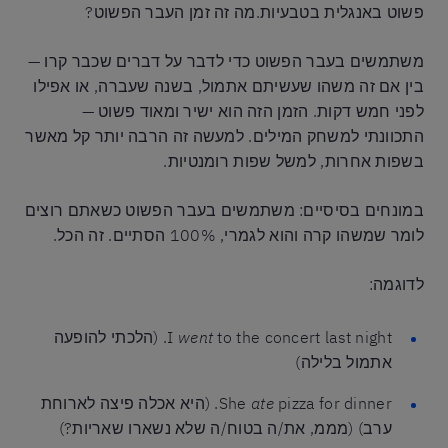
פשוט באנגלית בטבעיות.מה זה זמן העבר הפשוט?
משתמשים בעבר הפשוט כדי לדבר על דברים שכבר קרו —
בין אם זה משהו שעשיתם אתמול, בשנה שעברה, או אפילו
לפני חמש דקות. הזמן הזה הוא ישיר ומאוד פשוט —
התכוונתי למשחק המילים. למעשה זה הרבה יותר קל מאשר
בשפות אחרות, למשל שפות רומנטיות.
במונחים בסיסיים: משתמשים בעבר הפשוט כשאתם רוצים
לומר שמשהו קרה והוא לגמרי, 100% הסתיים. זה הכל.
לדוגמה:
went
I
to the concert last night. (הלכתי להופעה
אתמול בלילה)
ate
She
pizza for dinner. (היא אכלה פיצה לארוחת
ערב) (מממ, את/ה בטוח/ה שלא נשארו שאריות?)