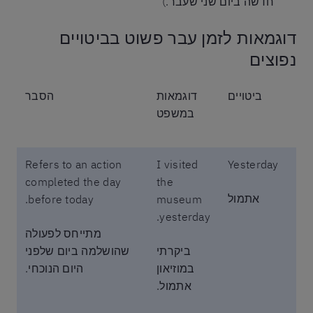
חדשה ביום שני שעבר.)
דוגמאות לזמן עבר פשוט בביטויים
נפוצים
ביטויים
דוגמאות
הסבר
במשפט
Refers to an action
I visited
Yesterday
completed the day
the
אתמול
before today.
museum
yesterday.
מתייחס לפעולה
ביקרתי
שהושלמה ביום שלפני
במוזיאון
היום הנוכחי.
אתמול.