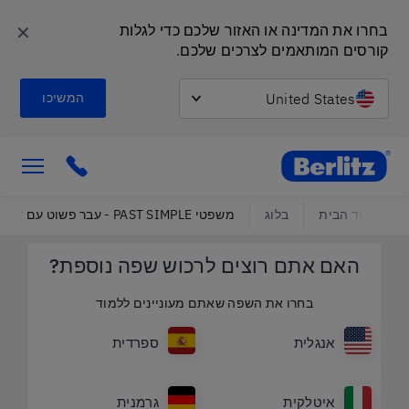
✕
בחרו את המדינה או האזור שלכם כדי לגלות 
קורסים המותאמים לצרכים שלכם.
United States
המשיכו
Berlitz Israel
ick to call
עמוד הבית
בלוג
משפטי PAST SIMPLE - עבר פשוט עם דוגמאות: מדריך כיפי בדקדוק באנגלית
האם אתם רוצים לרכוש שפה נוספת?
בחרו את השפה שאתם מעוניינים ללמוד
אנגלית
ספרדית
איטלקית
גרמנית