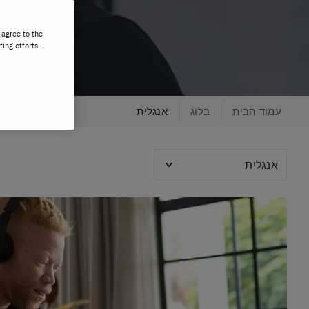
 agree to the
ting efforts.
עמוד הבית
בלוג
אנגלית
נןושאים