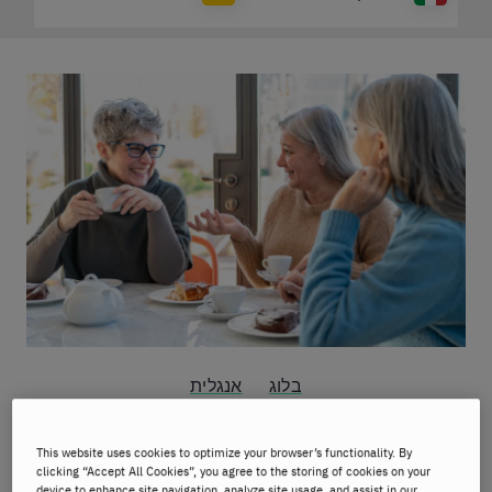
בלוג
אנגלית
איך להפסיק לפחד לדבר באנגלית
This website uses cookies to optimize your browser’s functionality. By
clicking “Accept All Cookies”, you agree to the storing of cookies on your
device to enhance site navigation, analyze site usage, and assist in our