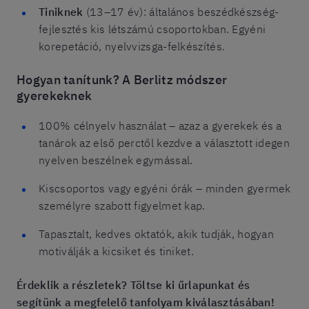
Tiniknek
(13–17 év): általános beszédkészség-
fejlesztés kis létszámú csoportokban. Egyéni
korepetáció, nyelvvizsga-felkészítés.
Hogyan tanítunk? A Berlitz módszer
gyerekeknek
100% célnyelv használat – azaz a gyerekek és a
tanárok az első perctől kezdve a választott idegen
nyelven beszélnek egymással.
Kiscsoportos vagy egyéni órák – minden gyermek
személyre szabott figyelmet kap.
Tapasztalt, kedves oktatók, akik tudják, hogyan
motiválják a kicsiket és tiniket.
Érdeklik a részletek? Töltse ki űrlapunkat és
segítünk a megfelelő tanfolyam kiválasztásában!