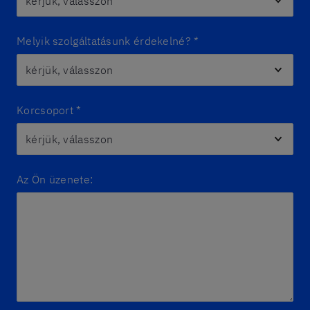
Melyik szolgáltatásunk érdekelné?
*
Korcsoport
*
Az Ön üzenete: