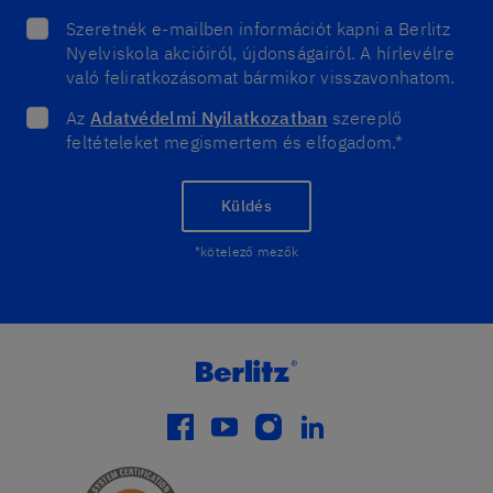
Szeretnék e-mailben információt kapni a Berlitz
Nyelviskola akcióiról, újdonságairól. A hírlevélre
való feliratkozásomat bármikor visszavonhatom.
Az
Adatvédelmi Nyilatkozatban
szereplő
feltételeket megismertem és elfogadom.*
Küldés
*kötelező mezők
facebook
youtube
instagram
linkedin