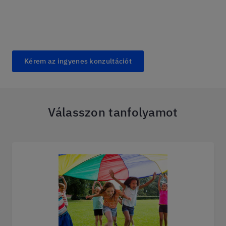
Kérem az ingyenes konzultációt
Válasszon tanfolyamot