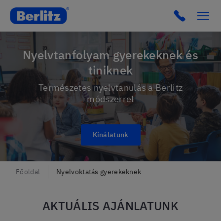
Berlitz Hungary
Click to c
Nyelvtanfolyam gyerekeknek és
tiniknek
Természetes nyelvtanulás a Berlitz
módszerrel
Kínálatunk
Főoldal
Nyelvoktatás gyerekeknek
AKTUÁLIS AJÁNLATUNK