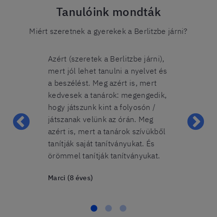
Tanulóink mondták
Miért szeretnek a gyerekek a Berlitzbe járni?
litzbe járni)
Azért (szeretek a Berlitzbe járni),
Azért szeretek
árok. Itt
mert jól lehet tanulni a nyelvet és
mert itt nag
ak angolul.
a beszélést. Meg azért is, mert
tanárok. És 
kedvesek a tanárok: megengedik,
Napsugi (9 éve
hogy játszunk kint a folyosón /
játszanak velünk az órán. Meg
azért is, mert a tanárok szívükből
tanítják saját tanítványukat. És
örömmel tanítják tanítványukat.
Marci (8 éves)