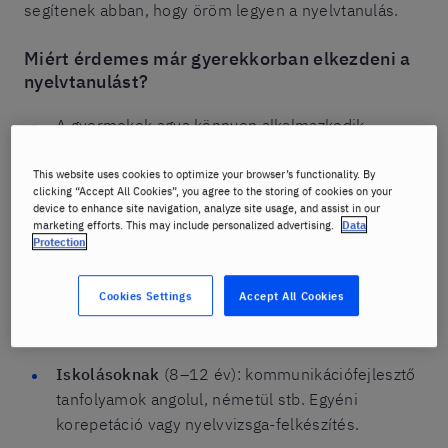
segítenek abban, hogy öröm legyen a nyelvtanulás.
Miért érdemes már gyerekkorban elkezdeni a
nyelvtanulást?
A gyermekek agya könnyen alkalmazkodik,
gyorsan tanulják meg az idegen nyelveket.
This website uses cookies to optimize your browser’s functionality. By
A korai
nyelvtanulás
javítja a memóriát, fejleszti a
clicking “Accept All Cookies”, you agree to the storing of cookies on your
device to enhance site navigation, analyze site usage, and assist in our
kreativitást, problémamegoldást.
marketing efforts. This may include personalized advertising.
Data
Protection
A Berlitznél természetes módon sajátítják el a
nyelvet – beszédközpontúan, játékosan.
Cookies Settings
Accept All Cookies
Kinek ajánljuk a Berlitz nyelvtanfolyamait?
Iskolásoknak
(8–12 év): kommunikációfejlesztő
tanfolyamok angolul, németül stb. Egyéni
korepetáció vagy nyelvvizsga-felkészítés.