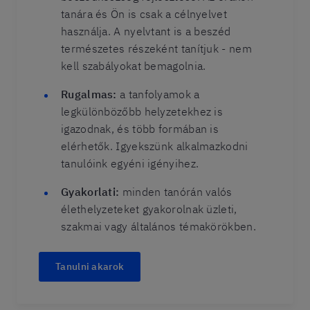
tanára és Ön is csak a célnyelvet
használja. A nyelvtant is a beszéd
természetes részeként tanítjuk - nem
kell szabályokat bemagolnia.
Rugalmas:
a tanfolyamok a
legkülönbözőbb helyzetekhez is
igazodnak, és több formában is
elérhetők. Igyekszünk alkalmazkodni
tanulóink egyéni igényihez.
Gyakorlati:
minden tanórán valós
élethelyzeteket gyakorolnak üzleti,
szakmai vagy általános témakörökben.
Tanulni akarok