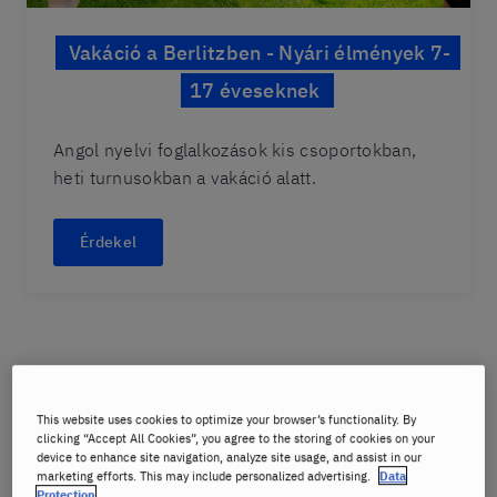
Vakáció a Berlitzben - Nyári élmények 7-
17 éveseknek
Angol nyelvi foglalkozások kis csoportokban,
heti turnusokban a vakáció alatt.
Érdekel
Tanulható nyelvek
This website uses cookies to optimize your browser’s functionality. By
clicking “Accept All Cookies”, you agree to the storing of cookies on your
device to enhance site navigation, analyze site usage, and assist in our
marketing efforts. This may include personalized advertising.
Data
Angol
Protection