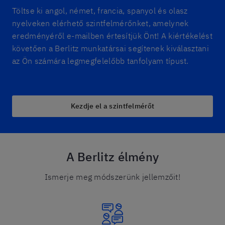
Töltse ki angol, német, francia, spanyol és olasz
nyelveken elérhető szintfelmérőnket, amelynek
eredményéről e-mailben értesítjük Önt! A kiértékelést
követően a Berlitz munkatársai segítenek kiválasztani
az Ön számára legmegfelelőbb tanfolyam típust.
Kezdje el a szintfelmérőt
A Berlitz élmény
Ismerje meg módszerünk jellemzőit!