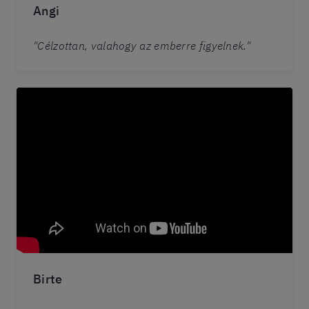
Angi
"Célzottan, valahogy az emberre figyelnek."
Birte