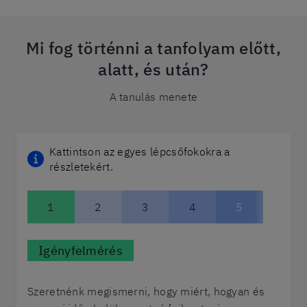
Mi fog történni a tanfolyam előtt,
alatt, és után?
A tanulás menete
Kattintson az egyes lépcsőfokokra a
részletekért.
1
2
3
4
5
Igényfelmérés
Szeretnénk megismerni, hogy miért, hogyan és