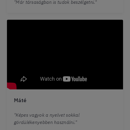
"Már társaságban is tudok beszélgetni."
Máté
"Képes vagyok a nyelvet sokkal
gördülékenyebben használni."