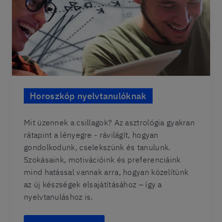
Horoszkóp nyelvtanulóknak
Mit üzennek a csillagok? Az asztrológia gyakran
rátapint a lényegre - rávilágít, hogyan
gondolkodunk, cselekszünk és tanulunk.
Szokásaink, motivációink és preferenciáink
mind hatással vannak arra, hogyan közelítünk
az új készségek elsajátításához – így a
nyelvtanuláshoz is.