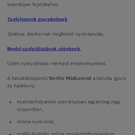
személyes fejlődéshez.
Tanfolyamok gyerekeknek
Játékos, életkornak megfelelő nyelvtanulás.
Nyelvi szolgáltatások cégeknek
Üzleti nyelvoktatás mérhető eredményekkel.
A beszédközpontú
Berlitz Módszerrel
a tanulás gyors
és hatékony:
nyelvtanfolyamok személyesen egyénileg vagy
csoportban,
online nyelvórák,
önálló fejlődés online tanulóplatformjainkon.