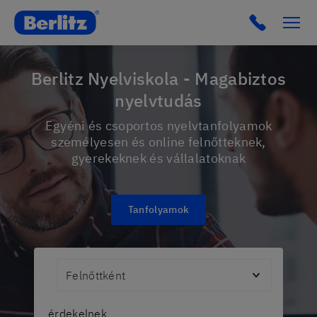
Berlitz Hungary
Click to c
Berlitz Nyelviskola - Magabiztos
nyelvtudás
Egyéni és csoportos nyelvtanfolyamok
személyesen és online felnőtteknek,
gyerekeknek és vállalatoknak
Tanfolyamok
Audience
érdekelnek