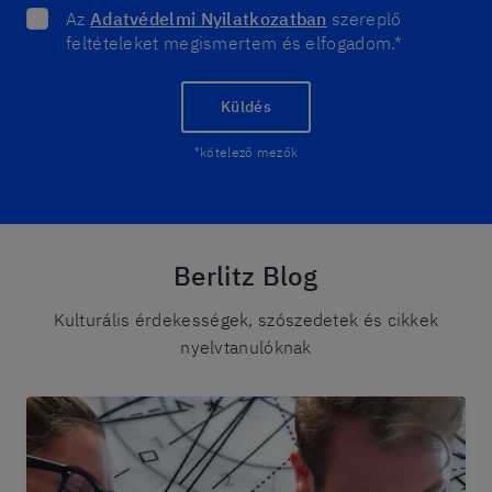
Az
Adatvédelmi Nyilatkozatban
szereplő
feltételeket megismertem és elfogadom.*
Küldés
*kötelező mezők
Berlitz Blog
Kulturális érdekességek, szószedetek és cikkek
nyelvtanulóknak