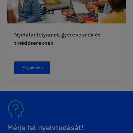
Nyelvtanfolyamok gyerekeknek és
tinédzsereknek
Megnézem
Mérje fel nyelvtudását!