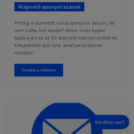
Alapvető spanyol szavak
Mindig is szeretett volna spanyolul tanulni, de
nem tudta, hol kezdje? Akkor most éppen
kapóra jön ez az 50 alapvető spanyol szóból és
kifejezésből álló lista, amellyel érdemes
nekiállni!
Tovább a cikkhez
Kérdése van?