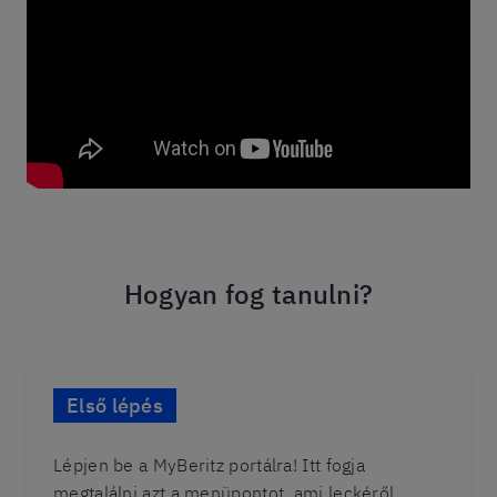
Hogyan fog tanulni?
Első lépés
Lépjen be a MyBeritz portálra! Itt fogja
megtalálni azt a menüpontot, ami leckéről