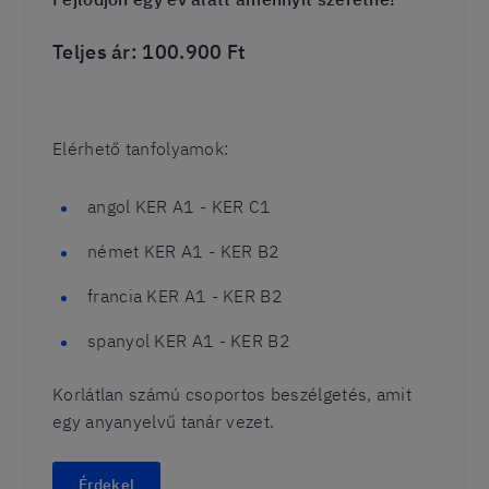
Teljes ár: 100.900 Ft
Elérhető tanfolyamok:
angol KER A1 - KER C1
német KER A1 - KER B2
francia KER A1 - KER B2
spanyol KER A1 - KER B2
Korlátlan számú csoportos beszélgetés, amit
egy anyanyelvű tanár vezet.
Érdekel