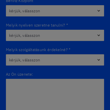
Berlitz Központ
Melyik nyelven szeretne tanulni?
*
Melyik szolgáltatásunk érdekelné?
*
Az Ön üzenete: