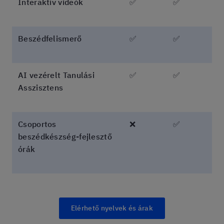
Interaktív videók
✅
✅
Beszédfelismerő
✅
✅
AI vezérelt Tanulási
✅
✅
Asszisztens
Csoportos
❌
✅
beszédkészség-fejlesztő
órák
Elérhető nyelvek és árak