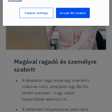
Cookies Settings
Accept All Cookies
Magával ragadó és személyre
szabott
A feladatok nagy része egy interaktív
videóval indul, amelyben egy Berlitz
oktató szerepel - hogy valódi
kapcsolódás alakuljon ki.
A háttérben folyamatosan jelen lévő