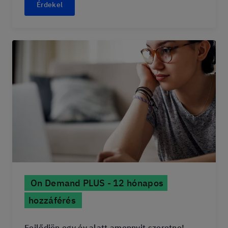
Érdekel
On Demand PLUS - 12 hónapos
hozzáférés
Fejlődjön egy év alatt amennyit szeretne!