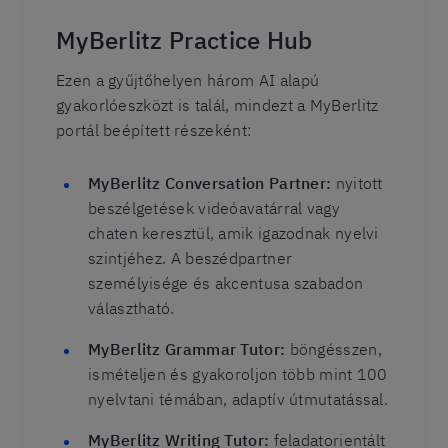
MyBerlitz Practice Hub
Ezen a gyűjtőhelyen három AI alapú
gyakorlóeszközt is talál, mindezt a MyBerlitz
portál beépített részeként:
MyBerlitz Conversation Partner:
nyitott
beszélgetések videóavatárral vagy
chaten keresztül, amik igazodnak nyelvi
szintjéhez. A beszédpartner
személyisége és akcentusa szabadon
választható.
MyBerlitz Grammar Tutor:
böngésszen,
ismételjen és gyakoroljon több mint 100
nyelvtani témában, adaptív útmutatással.
MyBerlitz Writing Tutor:
feladatorientált