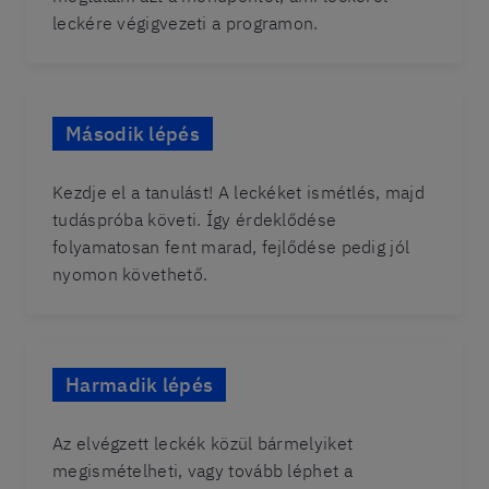
leckére végigvezeti a programon.
Második lépés
Kezdje el a tanulást! A leckéket ismétlés, majd
tudáspróba követi. Így érdeklődése
folyamatosan fent marad, fejlődése pedig jól
nyomon követhető.
Harmadik lépés
Az elvégzett leckék közül bármelyiket
megismételheti, vagy tovább léphet a