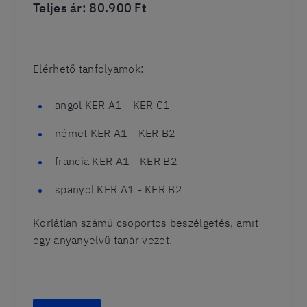
Teljes ár: 80.900 Ft
Elérhető tanfolyamok:
angol KER A1 - KER C1
német KER A1 - KER B2
francia KER A1 - KER B2
spanyol KER A1 - KER B2
Korlátlan számú csoportos beszélgetés, amit
egy anyanyelvű tanár vezet.