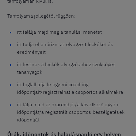
tanfolyamán kívül is.
Tanfolyama jellegétől függően:
itt találja majd meg a tanulási menetét
itt tudja ellenőrizni az elvégzett leckéket és
eredményeit
itt lesznek a leckék elvégzéséhez szükséges
tananyagok
itt foglalhatja le egyéni coaching
időpontjait/regisztrálhat a csoportos alkalmakra
itt látja majd az órarendjét/a következő egyéni
időpontját/a regisztrált csoportos beszélgetések
időpontját
Órák, időpontok és haladásnapló egy helyen