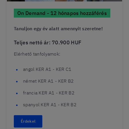
On Demand - 12 hónapos hozzáférés
Tanuljon egy év alatt amennyit szeretne!
Teljes nettó ár: 70.900 HUF
Elérhető tanfolyamok:
angol KER A1 - KER C1
német KER A1 - KER B2
francia KER A1 - KER B2
spanyol KER A1 - KER B2
Érdekel