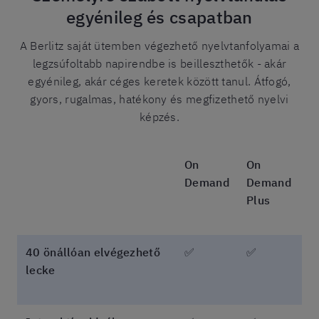
egyénileg és csapatban
A Berlitz saját ütemben végezhető nyelvtanfolyamai a
legzsúfoltabb napirendbe is beilleszthetők - akár
egyénileg, akár céges keretek között tanul. Átfogó,
gyors, rugalmas, hatékony és megfizethető nyelvi
képzés.
On
On
Demand
Demand
Plus
40 önállóan elvégezhető
✅
✅
lecke