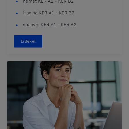
német KER A1 - KER B2
francia KER A1 - KER B2
spanyol KER A1 - KER B2
Érdekel