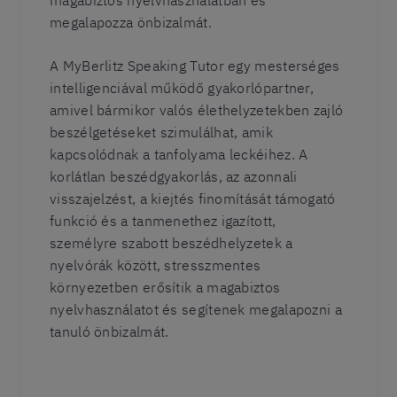
magabiztos nyelvhasználatban és
megalapozza önbizalmát.
A MyBerlitz Speaking Tutor egy mesterséges
intelligenciával működő gyakorlópartner,
amivel bármikor valós élethelyzetekben zajló
beszélgetéseket szimulálhat, amik
kapcsolódnak a tanfolyama leckéihez. A
korlátlan beszédgyakorlás, az azonnali
visszajelzést, a kiejtés finomítását támogató
funkció és a tanmenethez igazított,
személyre szabott beszédhelyzetek a
nyelvórák között, stresszmentes
környezetben erősítik a magabiztos
nyelvhasználatot és segítenek megalapozni a
tanuló önbizalmát.