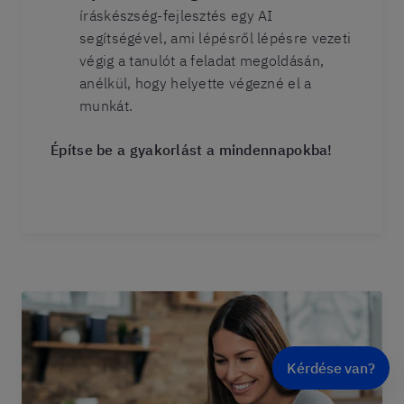
íráskészség-fejlesztés egy AI
segítségével, ami lépésről lépésre vezeti
végig a tanulót a feladat megoldásán,
anélkül, hogy helyette végezné el a
munkát.
Építse be a gyakorlást a mindennapokba!
Kérdése van?