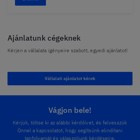
Ajánlatunk cégeknek
Kérjen a vállalata igényeire szabott, egyedi ajánlatot!
Vállalati ajánlatot kérek
Vágjon bele!
Kérjük, töltse ki az alábbi kérdőívet, és felvesszük
Önnel a kapcsolatot, hogy segítsünk elindítani
tanfolyamát és válaszoljunk kérdéseire.