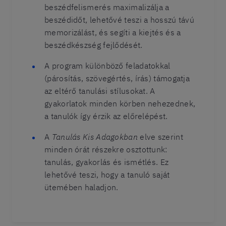
beszédfelismerés maximalizálja a
beszédidőt, lehetővé teszi a hosszú távú
memorizálást, és segíti a kiejtés és a
beszédkészség fejlődését.
A program különböző feladatokkal
(párosítás, szövegértés, írás) támogatja
az eltérő tanulási stílusokat. A
gyakorlatok minden körben nehezednek,
a tanulók így érzik az előrelépést.
A
Tanulás Kis Adagokban
elve szerint
minden órát részekre osztottunk:
tanulás, gyakorlás és ismétlés. Ez
lehetővé teszi, hogy a tanuló saját
ütemében haladjon.