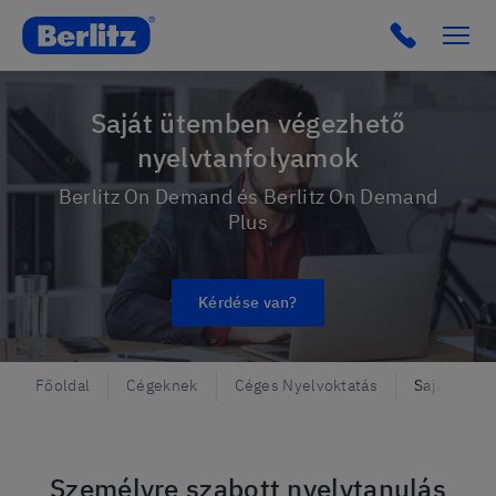
Berlitz Hungary
Click to c
Saját ütemben végezhető
nyelvtanfolyamok
Berlitz On Demand és Berlitz On Demand
Plus
Kérdése van?
Főoldal
Cégeknek
Céges Nyelvoktatás
Saját ütem
Személyre szabott nyelvtanulás