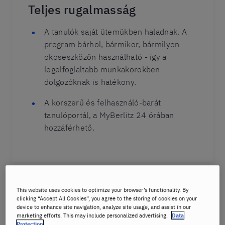
Teljes rugalmasság
A tanulók saját ütemükben haladnak. A
program bárhol, bármikor, bármilyen
okoseszközön használható - így a
legelfoglaltabb munkakörökben
dolgozóknak is hatékony.
A korszerű és felhasználó-barát
tanulóportál, a MyBerlitz 24 órában
hozzáférhető.
This website uses cookies to optimize your browser’s functionality. By
clicking “Accept All Cookies”, you agree to the storing of cookies on your
device to enhance site navigation, analyze site usage, and assist in our
marketing efforts. This may include personalized advertising.
Data
Protection