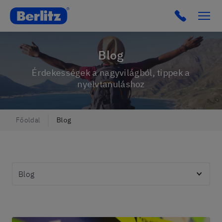
Berlitz Hungary
Click to c
Blog
Érdekességek a nagyvilágból, tippek a
nyelvtanuláshoz
Főoldal
Blog
Témák