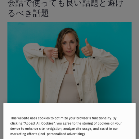
会話で使っても良い話題と避け
るべき話題
ここでは、英語で会話（スモールトーク）するには、
This website uses cookies to optimize your browser’s functionality. By
ふさわしい話題と避けるべき話題を解説しています。
clicking “Accept All Cookies”, you agree to the storing of cookies on your
device to enhance site navigation, analyze site usage, and assist in our
marketing efforts (incl. personalized advertising).