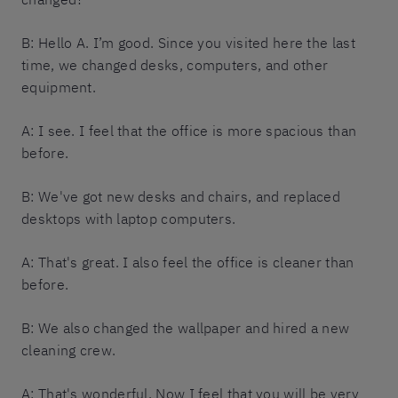
B: Hello A. I’m good. Since you visited here the last
time, we changed desks, computers, and other
equipment.
A: I see. I feel that the office is more spacious than
before.
B: We've got new desks and chairs, and replaced
desktops with laptop computers.
A: That's great. I also feel the office is cleaner than
before.
B: We also changed the wallpaper and hired a new
cleaning crew.
A: That's wonderful. Now I feel that you will be very