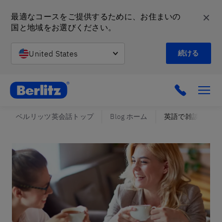
✕
最適なコースをご提供するために、お住まいの
国と地域をお選びください。
United States
続ける
英会話教室と語学スクール | ベルリッツ
ベルリッツ英会話トップ
Blog ホーム
英語で雑談！人と