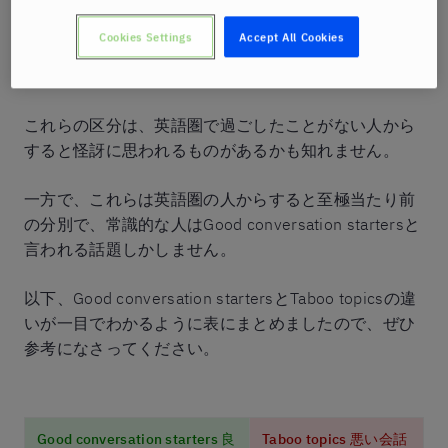
一般的にスモールトークにふさわしい話題は、Good
conversation starters（良い会話を切り出す話題）と
Cookies Settings
Accept All Cookies
言われ、逆に、避けるべき話題はTaboo topics（悪い
会話を切り出す話題）と言われます。
これらの区分は、英語圏で過ごしたことがない人から
すると怪訝に思われるものがあるかも知れません。
一方で、これらは英語圏の人からすると至極当たり前
の分別で、常識的な人はGood conversation startersと
言われる話題しかしません。
以下、Good conversation startersとTaboo topicsの違
いが一目でわかるように表にまとめましたので、ぜひ
参考になさってください。
Good conversation starters 良
Taboo topics 悪い会話