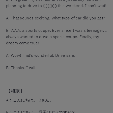
planning to drive to ◯◯◯ this weekend. I can’t wait!
A: That sounds exciting. What type of car did you get?
B: △△△, a sports coupe. Ever since I was a teenager, I
always wanted to drive a sports coupe. Finally, my
dream came true!
A: Wow! That’s wonderful. Drive safe.
B: Thanks. I will.
【和訳】
A：こんにちは。 Bさん。
B：こんにちは。 調子はどうですか？