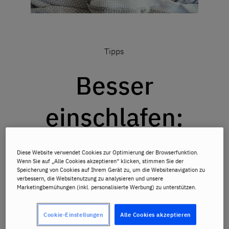
Tipps
Besser
einschlafen:
Diese Tipps
Diese Website verwendet Cookies zur Optimierung der Browserfunktion.
Wenn Sie auf „Alle Cookies akzeptieren“ klicken, stimmen Sie der
sorgen für
Speicherung von Cookies auf Ihrem Gerät zu, um die Websitenavigation zu
verbessern, die Websitenutzung zu analysieren und unsere
Marketingbemühungen (inkl. personalisierte Werbung) zu unterstützen.
ruhige Nächte
Cookie-Einstellungen
Alle Cookies akzeptieren