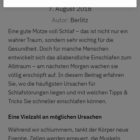
7. August 2018
Autor:
Berlitz
Eine gute Mütze voll Schlaf – das ist nicht nur ein
wahrer Traum, sondern sehr wichtig für die
Gesundheit. Doch für manche Menschen
entwickelt sich das allabendliche Einschlafen zum
Albtraum – am nächsten Morgen wachen sie
völlig erschöpft auf. In diesem Beitrag erfahren
Sie, wo die häufigsten Ursachen für
Schlafstörungen liegen und mit welchen Tipps &
Tricks Sie schneller einschlafen können.
Eine Vielzahl an möglichen Ursachen
Während wir schlummern, tankt der Körper neue
Energie, Zellen werden erneuert, die Muskeln