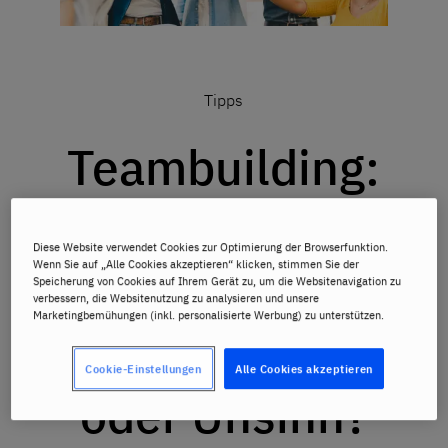
Tipps
Teambuilding:
Schlüssel zu
Diese Website verwendet Cookies zur Optimierung der Browserfunktion.
Wenn Sie auf „Alle Cookies akzeptieren“ klicken, stimmen Sie der
toller
Speicherung von Cookies auf Ihrem Gerät zu, um die Websitenavigation zu
verbessern, die Websitenutzung zu analysieren und unsere
Marketingbemühungen (inkl. personalisierte Werbung) zu unterstützen.
Teamarbeit
Cookie-Einstellungen
Alle Cookies akzeptieren
oder Unsinn?