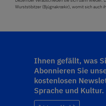
Dezember verabschieden sie sich dann wieder. D
Wurststibitzer (Bjúgnakrœkir), womit sich auch 
Ihnen gefällt, was S
Abonnieren Sie uns
kostenlosen Newslet
Sprache und Kultur.