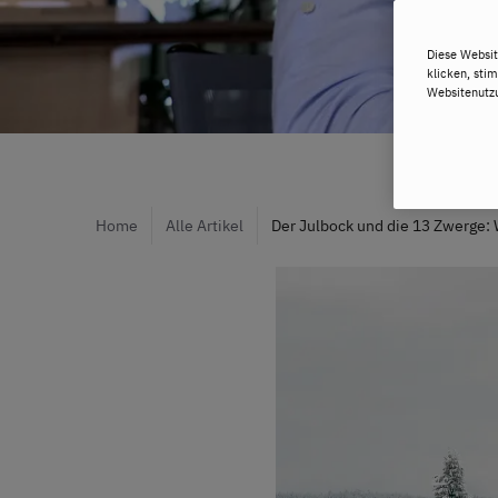
Diese Websit
klicken, sti
Websitenutzu
Home
Alle Artikel
Der Julbock und die 13 Zwerge