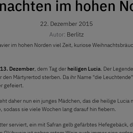
nachten im hohen N
22. Dezember 2015
Autor:
Berlitz
vier im hohen Norden viel Zeit, kuriose Weihnachtsbräuch
 13. Dezember
, dem Tag der
heiligen Lucia
. Der Legende
ür den Märtyrertod sterben. Da ihr Name "die Leuchtende"
r gefeiert.
t daher nun ein junges Mädchen, das die heilige Lucia mi
e, sodass sie viele Wochen lang darauf hin fiebern.
ter serviert, ein mit Safran gelb gefärbtes Hefegebäck, 
n Glühwein ist neben rotem Wein auch immer eine orden