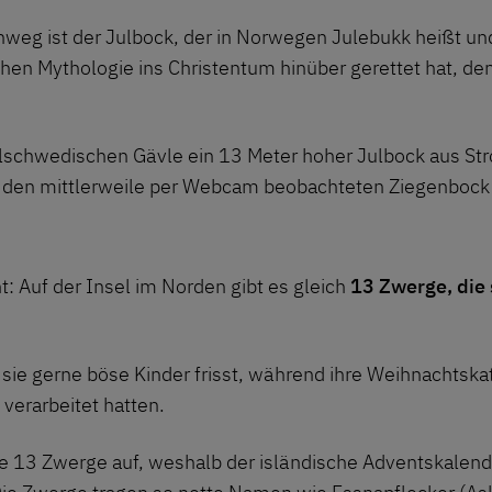
eg ist der Julbock, der in Norwegen Julebukk heißt und
schen Mythologie ins Christentum hinüber gerettet hat, d
.
elschwedischen Gävle ein 13 Meter hoher Julbock aus Str
, den mittlerweile
per Webcam beobachteten Ziegenbock
t: Auf der Insel im Norden gibt es gleich
13 Zwerge, die 
ie gerne böse Kinder frisst, während ihre Weihnachtskatze
 verarbeitet hatten.
 13 Zwerge auf, weshalb der isländische Adventskalende