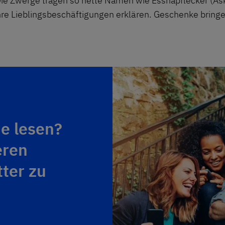
ie Zwerge tragen so nette Namen wie Essnapflecker (Aska
ihre Lieblingsbeschäftigungen erklären. Geschenke bringe
ie lesen?
eren
ter zu