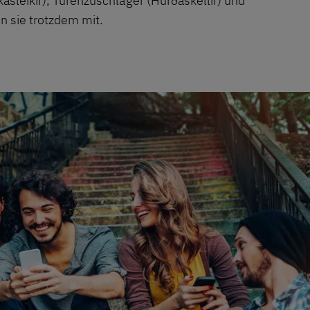
sleikir), Türenzuschläger (Hurðaskellir) und
n sie trotzdem mit.