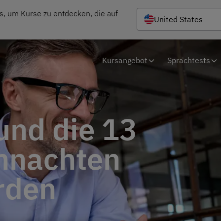
s, um Kurse zu entdecken, die auf 
United States
Kursangebot
Sprachtests
und die 13
hnachten
rden