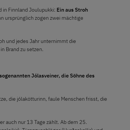
 in Finnland Joulupukki:
Ein aus Stroh
enn ursprünglich zogen zwei mächtige
oh und jedes Jahr unternimmt die
in Brand zu setzen.
sogenannten Jólasveiner, die Söhne des
, die jólakötturinn, faule Menschen frisst, die
r auch nur 13 Tage zählt. Ab dem 25.