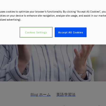
uses cookies to optimize your browser’s functionality. By clicking “Accept All Cookies”, you
okies on your device to enhance site navigation, analyze site usage, and assist in our marke
alized advertising).
Cookies Settings
Accept All Cookies
Blog ホーム
英語学習法