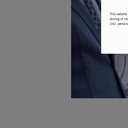
This website 
storing of co
(incl. person