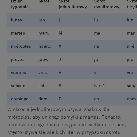
Dzień
Skrót
Skrót
Skrót
Skró
tygodnia
jednoliterowy
dwuliterowy
trzy
lunes
lun.
L
lu
lun
martes
mart.
M
ma
mar
miércoles
miérc.
X
mi
mié
jueves
juev.
J
ju
jue
viernes
vier.
V
vi
vie
sábado
sáb.
S
sa/sá
sab/
domingo
dom.
D
do
dom
W skrócie jednoliterowym używaj znaku X dla
miércoles, aby uniknąć pomyłki z martes. Ponadto,
mimo że dni tygodnia nie są pisane wielkimi literami,
często używa się wielkich liter w przypadku skrótu