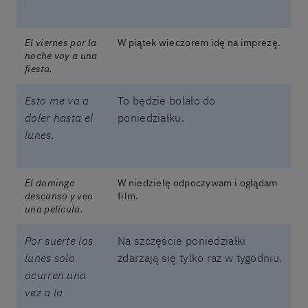
El viernes por la
W piątek wieczorem idę na imprezę.
noche voy a una
fiesta.
Esto me va a
To będzie bolało do
doler hasta el
poniedziałku.
lunes.
El domingo
W niedzielę odpoczywam i oglądam
descanso y veo
film.
una película.
Por suerte los
Na szczęście poniedziałki
lunes solo
zdarzają się tylko raz w tygodniu.
ocurren una
vez a la