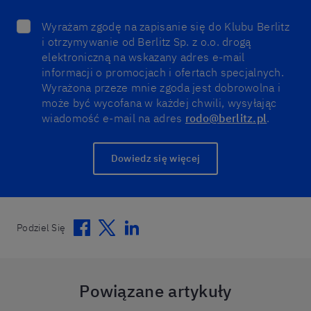
Wyrażam zgodę na zapisanie się do Klubu Berlitz
i otrzymywanie od Berlitz Sp. z o.o. drogą
elektroniczną na wskazany adres e-mail
informacji o promocjach i ofertach specjalnych.
Wyrażona przeze mnie zgoda jest dobrowolna i
może być wycofana w każdej chwili, wysyłając
wiadomość e-mail na adres
rodo@berlitz.pl
.
Dowiedz się więcej
Facebook
Twitter
Linkedin
Podziel Się
Powiązane artykuły