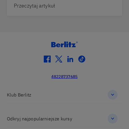
Przeczytaj artykuł
facebook
twitter
linkedin
tiktok
48228737685
Klub Berlitz
Odkryj najpopularniejsze kursy