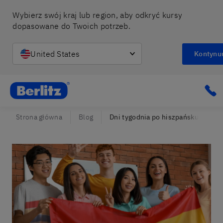
Wybierz swój kraj lub region, aby odkryć kursy 
dopasowane do Twoich potrzeb.
United States
Kontynu
Berlitz Poland
Cli
Strona główna
Blog
Dni tygodnia po hiszpańsku - wszy