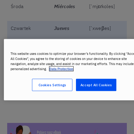
Środa
Miércoles
[ˈmjɛɾkoles]
Czwartek
Jueves
[ˈxweβes]
Piątek
Viernes
[ˈbjɛɾnes]
This website uses cookies to optimize your browser’s functionality. By clicking “Acc
All Cookies”, you agree to the storing of cookies on your device to enhance site
navigation, analyze site usage, and assist in our marketing efforts. This may include
personalized advertising.
Data Protection
Sobota
Sábado
[ˈsaβaðo]
Cookies Settings
Accept All Cookies
Niedziela
Domingo
[doˈmĩnɡo]