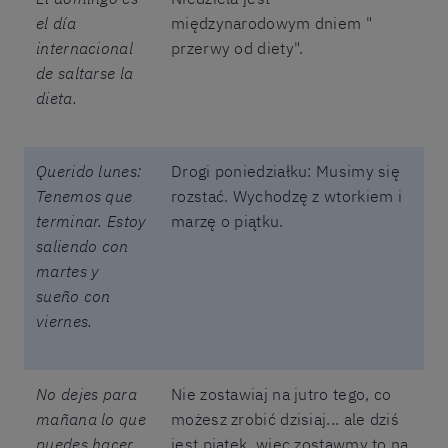
el día
międzynarodowym dniem "
internacional
przerwy od diety".
de saltarse la
dieta.
Querido lunes:
Drogi poniedziałku: Musimy się
Tenemos que
rozstać. Wychodzę z wtorkiem i
terminar. Estoy
marzę o piątku.
saliendo con
martes y
sueño con
viernes.
No dejes para
Nie zostawiaj na jutro tego, co
mañana lo que
możesz zrobić dzisiaj... ale dziś
puedes hacer
jest piątek, więc zostawmy to na