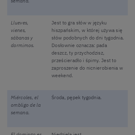
semana.
Llueves,
Jest to gra słów w języku
vienes,
hiszpańskim, w której używa się
sábanas y
słów podobnych do dni tygodnia.
dormimos.
Dosłownie oznacza: pada
deszcz, ty przychodzisz,
prześcieradło i śpimy. Jest to
zaproszenie do nicnierobienia w
weekend.
Miércoles, el
Środa, pępek tygodnia.
ombligo de la
semana.
El domingo es
Niedziela jest