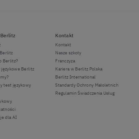
Berlitz
Kontakt
z
Kontakt
Berlitz
Nasze szkoły
 Berlitz?
Franczyza
 językowe Berlitz
Kariera w Berlitz Polska
ymy?
Berlitz International
 test językowy
Standardy Ochrony Małoletnich
Regulamin Świadczenia Usług
zykowy
łatności
je dla AI