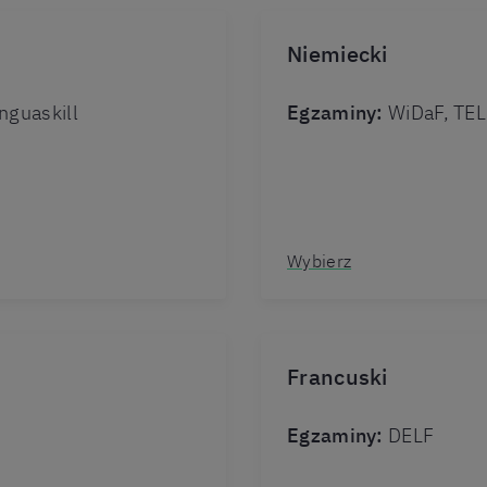
Niemiecki
nguaskill
Egzaminy:
WiDaF, TE
Wybierz
Francuski
Egzaminy:
DELF