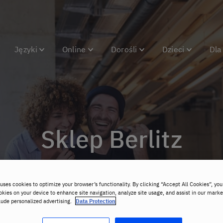
Języki
Online
Dorośli
Dzieci
Dla
Sklep Berlitz
uses cookies to optimize your browser’s functionality. By clicking “Accept All Cookies”, you
okies on your device to enhance site navigation, analyze site usage, and assist in our marke
lude personalized advertising.
Data Protection