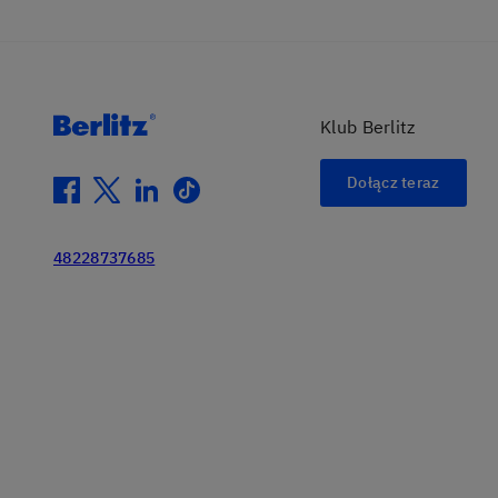
Klub Berlitz
Dołącz teraz
facebook
twitter
linkedin
tiktok
48228737685