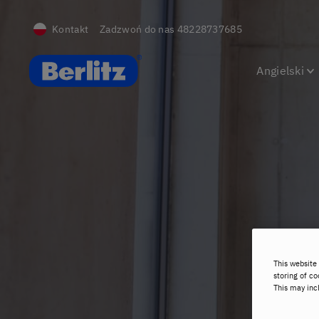
Kontakt
Zadzwoń do nas
48228737685
Berlitz Poland
Angielski
This website 
storing of co
This may inc