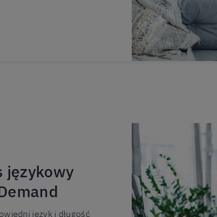
s językowy
n Demand
owiedni język i długość