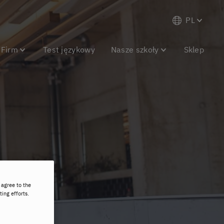
PL
 Firm
Test językowy
Nasze szkoły
Sklep
 agree to the
ting efforts.