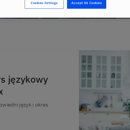
Cookies Settings
Accept All Cookies
rs językowy
x
owiedni język i okres