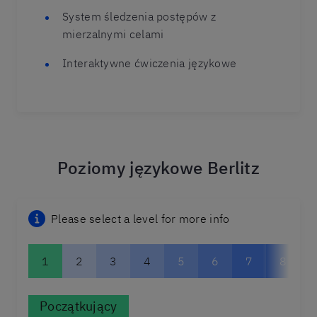
System śledzenia postępów z
mierzalnymi celami
Interaktywne ćwiczenia językowe
Poziomy językowe Berlitz
Please select a level for more info
1
2
3
4
5
6
7
8
Początkujący