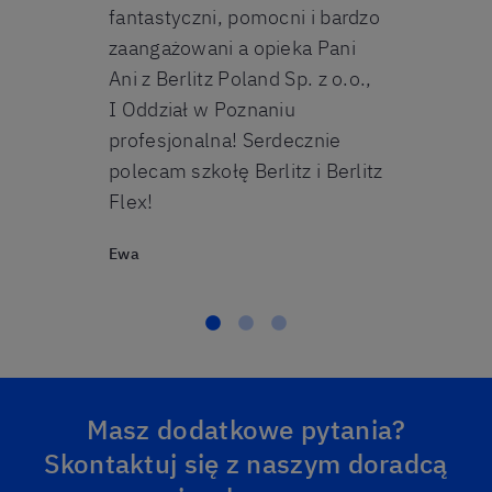
fantastyczni, pomocni i bardzo
szczególnie 
zaangażowani a opieka Pani
ktoś chce u
Ani z Berlitz Poland Sp. z o.o.,
własnym tem
I Oddział w Poznaniu
Bartek
profesjonalna! Serdecznie
polecam szkołę Berlitz i Berlitz
Flex!
Ewa
Masz dodatkowe pytania?
Skontaktuj się z naszym doradcą