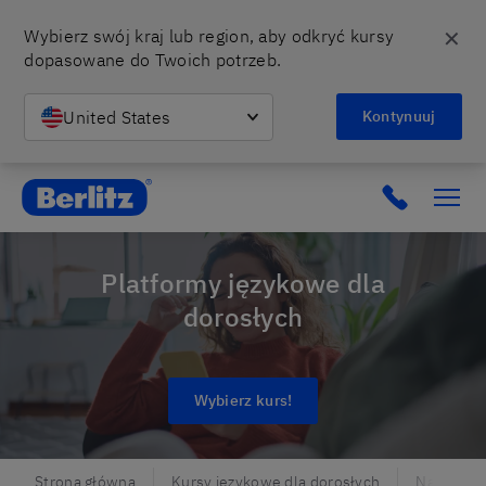
✕
Wybierz swój kraj lub region, aby odkryć kursy 
dopasowane do Twoich potrzeb.
United States
Kontynuuj
Berlitz Poland
Click to c
Platformy językowe dla
dorosłych
Wybierz kurs!
Strona główna
Kursy językowe dla dorosłych
Nauka jęz