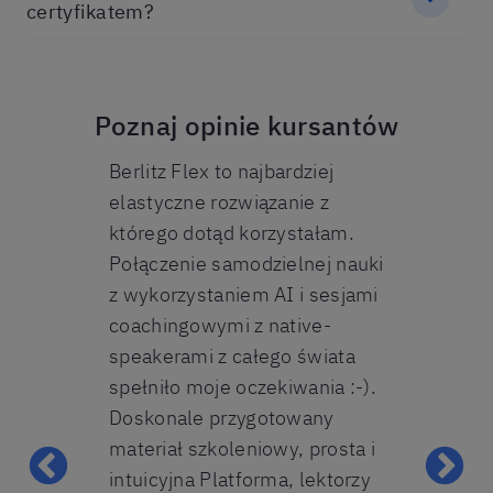
certyfikatem?
Poznaj opinie kursantów
ęzyków
Berlitz Flex to najbardziej
Jestem bar
elastyczne rozwiązanie z
kursu język
 Flex,
którego dotąd korzystałam.
szkole, już 
żna się
Połączenie samodzielnej nauki
zauważyłem 
 tempie i w
z wykorzystaniem AI i sesjami
pozwoliło m
Duża liczba
coachingowymi z native-
swobodną r
kerami jak i
speakerami z całego świata
dopiero poc
elnego
spełniło moje oczekiwania :-).
administracj
dają się na
Doskonale przygotowany
pomocni, a z
 wymowy
materiał szkoleniowy, prosta i
przebiegają
nwersacji :)
intuicyjna Platforma, lektorzy
każdemu sp