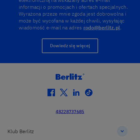
elektroniczną na wskazany adres e-mail
informacji o promocjach i ofertach specjalnych.
Wyrażona przeze mnie zgoda jest dobrowolna i
może być wycofana w każdej chwili, wysyłając
wiadomość e-mail na adres
rodo@berlitz.pl
.
Dowiedz się więcej
facebook
twitter
linkedin
tiktok
48228737685
Klub Berlitz