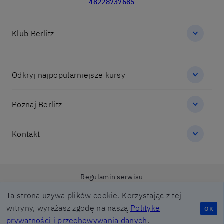
48228737685
Klub Berlitz
Odkryj najpopularniejsze kursy
Poznaj Berlitz
Kontakt
Regulamin serwisu
Regulamin Polityki Prywatności
Ta strona używa plików cookie. Korzystając z tej
Obowiazek informacyjny Berlitz
witryny, wyrażasz zgodę na naszą
Polityke
OK
prywatności i przechowywania danych
.
© 2026 Berlitz Corporation