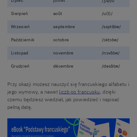
Lipiec
juillet
/ʒɥijɛ/
Sierpień
août
/u(t)/
Wrzesień
septembre
/sɛptɑ̃bʀ/
Październik
octobre
/ɔktɔbʀ/
Listopad
novembre
/nɔvɑ̃bʀ/
Grudzień
décembre
/desɑ̃bʀ/
Przy okazji możesz nauczyć się francuskiego alfabetu i
jego wymowy, a nawet
liczb po francusku
, dzięki
czemu będziesz wiedział, jak powiedzieć i napisać
pełną datę.