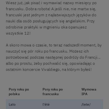
Wiesz już, jak pisać i wymawiać nazwy miesięcy po
francusku. Dobra robota! A jeśli nie, nie martw się,
francuski jest jednym z najłatwiejszych języków do
nauki dla osób posługujących się angielskim. Przy
odrobinie praktyki w mgnieniu oka opanujesz
wszystkie 12!
A skoro mowa o czasie, to teraz nadszedł moment, by
nauczyć się pór roku po francusku. Możesz ich
potrzebować podczas następnej podróży do Francji...
albo po prostu, żeby pochwalić się, opowiadając o
ostatnim koncercie Vivaldiego, na którym byłeś!
Pory roku po
Pory roku po
Wymowa
polsku
francusku
IPA
Lato
l’été
/lete/