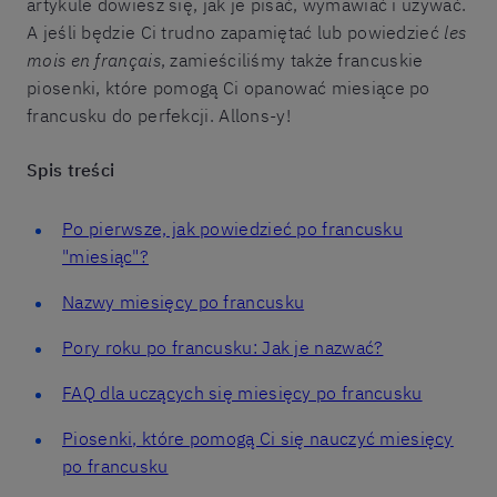
artykule dowiesz się, jak je pisać, wymawiać i używać.
A jeśli będzie Ci trudno zapamiętać lub powiedzieć
les
mois en français
, zamieściliśmy także francuskie
piosenki, które pomogą Ci opanować miesiące po
francusku do perfekcji. Allons-y!
Spis treści
Po pierwsze, jak powiedzieć po francusku
"miesiąc"?
Nazwy miesięcy po francusku
Pory roku po francusku: Jak je nazwać?
FAQ dla uczących się miesięcy po francusku
Piosenki, które pomogą Ci się nauczyć miesięcy
po francusku