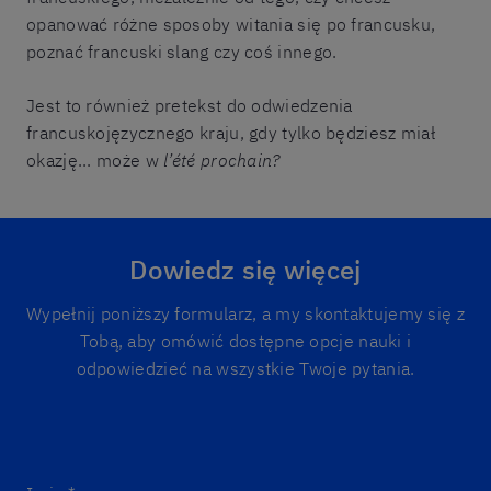
opanować różne sposoby witania się po francusku,
poznać francuski slang czy coś innego.
Jest to również pretekst do odwiedzenia
francuskojęzycznego kraju, gdy tylko będziesz miał
okazję... może w
l’été prochain?
Dowiedz się więcej
Wypełnij poniższy formularz, a my skontaktujemy się z
Tobą, aby omówić dostępne opcje nauki i
odpowiedzieć na wszystkie Twoje pytania.