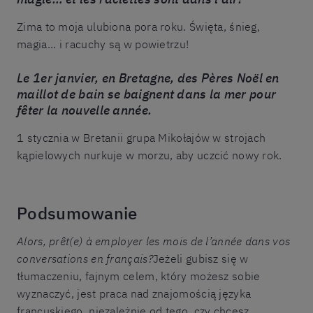
Zima to moja ulubiona pora roku. Święta, śnieg,
magia... i racuchy są w powietrzu!
Le 1er janvier, en Bretagne, des Pères Noël en
maillot de bain se baignent dans la mer pour
fêter la nouvelle année.
1 stycznia w Bretanii grupa Mikołajów w strojach
kąpielowych nurkuje w morzu, aby uczcić nowy rok.
Podsumowanie
Alors, prêt(e) à employer les mois de l’année dans vos
conversations en français?
Jeżeli gubisz się w
tłumaczeniu, fajnym celem, który możesz sobie
wyznaczyć, jest praca nad znajomością języka
francuskiego, niezależnie od tego, czy chcesz