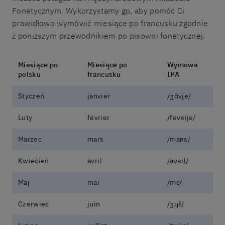
Fonetycznym. Wykorzystamy go, aby pomóc Ci
prawidłowo wymówić miesiące po francusku zgodnie
z poniższym przewodnikiem po pisowni fonetycznej.
Miesiące po
Miesiące po
Wymowa
polsku
francusku
IPA
Styczeń
janvier
/ʒɑ̃vje/
Luty
février
/fevʀije/
Marzec
mars
/maʀs/
Kwiecień
avril
/avʀil/
Maj
mai
/mɛ/
Czerwiec
juin
/ʒɥɛ̃/