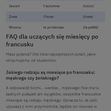
Jesień
l’automne
/lotɔn/
Zima
l’hiver
/livɛʀ/
Wiosna
le printemps
/lə pʀɛ̃tɑ̃/
FAQ dla uczących się miesięcy po
francusku
Masz pytania? Oto lista najczęstszych pytań, jakie
otrzymujemy od studentów.
Jakiego rodzaju są miesiące po francusku:
męskiego czy żeńskiego?
A odpowiedź brzmi... werble... męskiego! Nie ma tu
żadnych pułapek ani wyjątków, wszystkie francuskie
miesiące są rodzaju męskiego. Oznacza to, że jeśli
używasz z nimi przymiotnika, będzie on również w