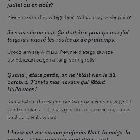
juillet ou en août?
Kiedy masz urlop w tego lata? W lipcu czy w sierpniu?
Je suis née en mai. Ça doit être pour ça que j’ai
toujours adoré les rouleaux de printemps.
Urodziłem się w maju. Pewnie dlatego zawsze
uwielbiałam sajgonki (ang. spring rolls).
Quand j’étais petite, on ne fêtait rien le 31
octobre. J’envie mes neveux qui fêtent
Halloween!
Kiedy byłam dzieckiem, nie świętowaliśmy niczego 31
października. Zazdroszczę moim siostrzeńcom, którzy
obchodzą Halloween!
L’hiver est ma saison préférée. Noël, la neige, la
magie… et les raclettes sont dans l’air!