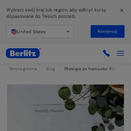
✕
Wybierz swój kraj lub region, aby odkryć kursy 
dopasowane do Twoich potrzeb.
United States
Kontynuuj
Berlitz Poland
Click to c
Strona główna
Blog
Miesiące po francusku: Przewodnik