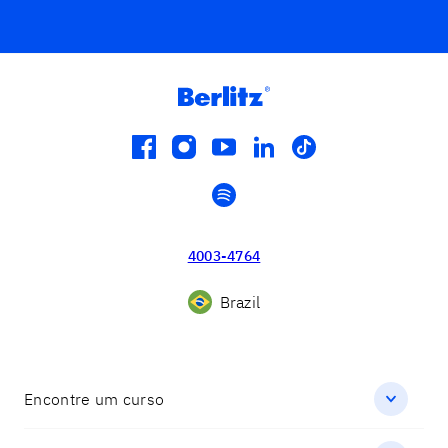
facebook
instagram
youtube
linkedin
tiktok
spotify
4003-4764
Brazil
Encontre um curso