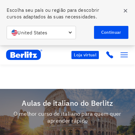
✕
Escolha seu país ou região para descobrir 
cursos adaptados às suas necessidades.
O momento de falar um novo idioma é agora. Ainda dá
tempo de se tornar bilíngue com o Berlitz.
Entre em
United States
Saiba mais
Continuar
contato conosco e confira nossas condições especiais.
Berlitz BR
Click to c
Loja virtual
Aulas de italiano do Berlitz
O melhor curso de italiano para quem quer
aprender rápido