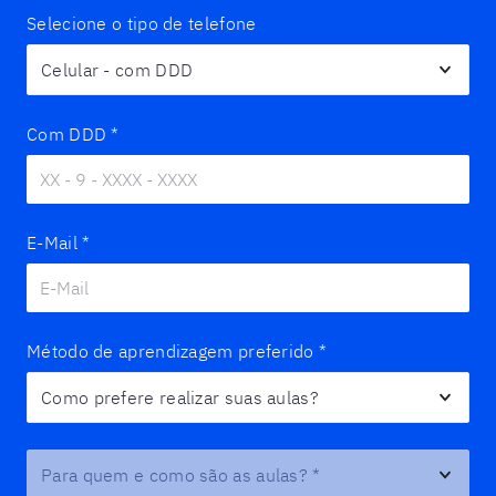
Selecione o tipo de telefone
Com DDD
*
E-Mail
*
Método de aprendizagem preferido
*
Para quem e como são as aulas?
*