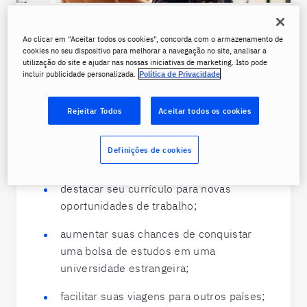
Por que um curso de italiano
Ao clicar em "Aceitar todos os cookies", concorda com o armazenamento de
cookies no seu dispositivo para melhorar a navegação no site, analisar a
é importante?
utilização do site e ajudar nas nossas iniciativas de marketing. Isto pode
incluir publicidade personalizada.
Política de Privacidade
Você sabe por que as aulas de italiano ainda
são tão importantes? Ser bilíngue com a
Rejeitar Todos
Aceitar todos os cookies
língua italiana torna você um cidadão do
mundo, preparado para lidar com qualquer
Definições de cookies
situação no seu país ou no exterior, além de:
destacar seu currículo para novas
oportunidades de trabalho;
aumentar suas chances de conquistar
uma bolsa de estudos em uma
universidade estrangeira;
facilitar suas viagens para outros países;