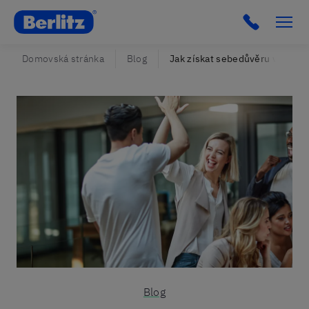
Berlitz Czechia
Click to c
Domovská stránka
Blog
Jak získat sebedůvěru v angličt
Blog