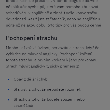
tento strach lze překonat. V tomto blogu se dozvíte
několik účinných tipů, které vám pomohou budovat
sebedůvěru v angličtině a zlepšit vaše konverzační
dovednosti. Ať už jste začátečník, nebo se angličtinu
učíte už nějakou dobu, tyto tipy pro vás budou cenné.
Pochopení strachu
Mnoho lidí zažívá úzkost, nervozitu a strach, když čelí
vyhlídce na mluvení anglicky. Pochopení kořenů
tohoto strachu je prvním krokem k jeho překonání.
Strach mluvit anglicky typicky pramení z:
Obav z dělání chyb.
Starostí z toho, že nebudete rozumět.
Strachu z toho, že budete souzeni nebo
zesměšněni.