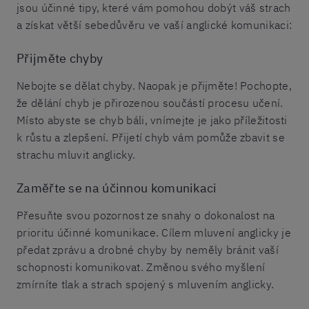
jsou účinné tipy, které vám pomohou dobýt váš strach
a získat větší sebedůvěru ve vaší anglické komunikaci:
Přijměte chyby
Nebojte se dělat chyby. Naopak je přijměte! Pochopte,
že dělání chyb je přirozenou součástí procesu učení.
Místo abyste se chyb báli, vnímejte je jako příležitosti
k růstu a zlepšení. Přijetí chyb vám pomůže zbavit se
strachu mluvit anglicky.
Zaměřte se na účinnou komunikaci
Přesuňte svou pozornost ze snahy o dokonalost na
prioritu účinné komunikace. Cílem mluvení anglicky je
předat zprávu a drobné chyby by neměly bránit vaší
schopnosti komunikovat. Změnou svého myšlení
zmírníte tlak a strach spojený s mluvením anglicky.