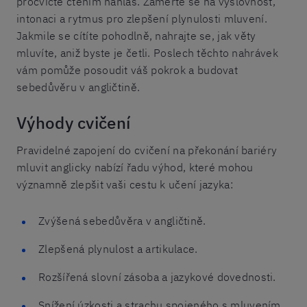
procvičte čtením nahlas. Zaměřte se na výslovnost,
intonaci a rytmus pro zlepšení plynulosti mluvení.
Jakmile se cítíte pohodlně, nahrajte se, jak věty
mluvíte, aniž byste je četli. Poslech těchto nahrávek
vám pomůže posoudit váš pokrok a budovat
sebedůvěru v angličtině.
Výhody cvičení
Pravidelné zapojení do cvičení na překonání bariéry
mluvit anglicky nabízí řadu výhod, které mohou
významně zlepšit vaši cestu k učení jazyka:
Zvýšená sebedůvěra v angličtině.
Zlepšená plynulost a artikulace.
Rozšířená slovní zásoba a jazykové dovednosti.
Snížení úzkosti a strachu spojeného s mluvením