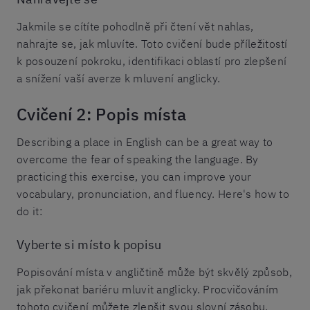
Jakmile se cítíte pohodlně při čtení vět nahlas,
nahrajte se, jak mluvíte. Toto cvičení bude příležitostí
k posouzení pokroku, identifikaci oblastí pro zlepšení
a snížení vaší averze k mluvení anglicky.
Cvičení 2: Popis místa
Describing a place in English can be a great way to
overcome the fear of speaking the language. By
practicing this exercise, you can improve your
vocabulary, pronunciation, and fluency. Here's how to
do it:
Vyberte si místo k popisu
Popisování místa v angličtině může být skvělý způsob,
jak překonat bariéru mluvit anglicky. Procvičováním
tohoto cvičení můžete zlepšit svou slovní zásobu,