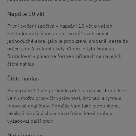
Napište 10 vět
První cvičení spočívá v napsání 10 vět o vašich
každodenních činnostech. To může zahrnovat
jednoduché akce, jako je probuzení, snídaně, cesta do
práce a další rutinní úkoly. Cílem je tyto činnosti
formulovat v písemné formě a připravit se na jejich
čtení nahlas.
Čtěte nahlas
Po napsání 10 vět je zkuste přečíst nahlas. Tento krok
vám umožní procvičit výslovnost, intonaci a rytmus
mluvené angličtiny. Pomůže vám také identifikovat
jakákoli náročná slova nebo fráze, které mohou
vyžadovat další praxi.
Nahrávejte se