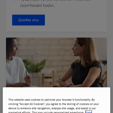
rozvrhování hodin.
Zjistěte více
This website uses cookies to optimize your browser’s functionality. By
clicking “Accept All Cookies”, you agree to the storing of cookies on your
Intenzivní kurzy italštiny
device to enhance site navigation, analyze site usage, and assist in our
marketing efforts. This may include personalized advertising.
Data