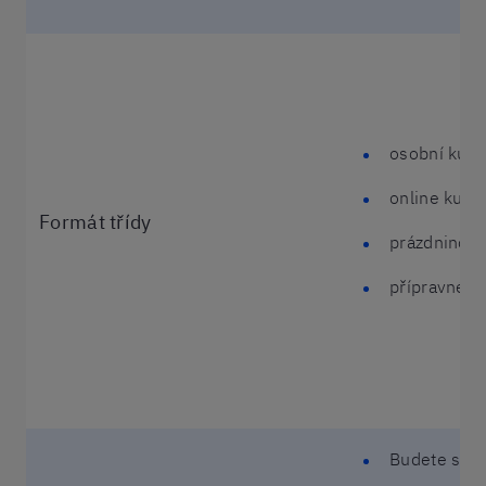
osobní kurz
online kurz
Formát třídy
prázdninové
přípravné k
Budete scho