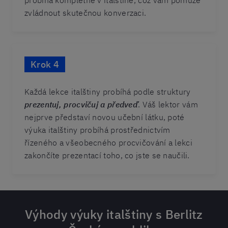
probíhá kompletně v italštině, což vám pomůže
zvládnout skutečnou konverzaci.
Krok 4
Každá lekce italštiny probíhá podle struktury
prezentuj, procvičuj a předveď
. Váš lektor vám
nejprve představí novou učební látku, poté
výuka italštiny probíhá prostřednictvím
řízeného a všeobecného procvičování a lekci
zakončíte prezentací toho, co jste se naučili.
Výhody výuky italštiny s Berlitz