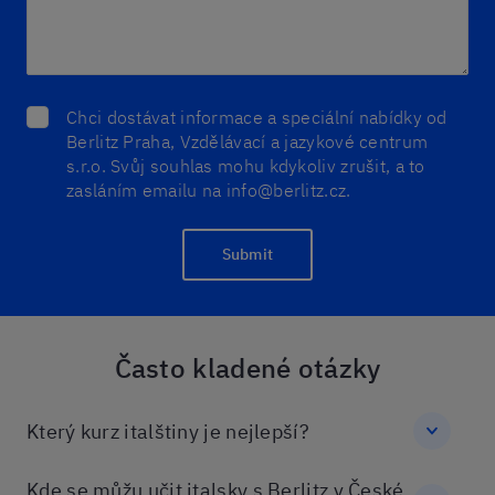
Chci dostávat informace a speciální nabídky od
Berlitz Praha, Vzdělávací a jazykové centrum
s.r.o. Svůj souhlas mohu kdykoliv zrušit, a to
zasláním emailu na info@berlitz.cz.
Submit
Často kladené otázky
Který kurz italštiny je nejlepší?
Kde se můžu učit italsky s Berlitz v České