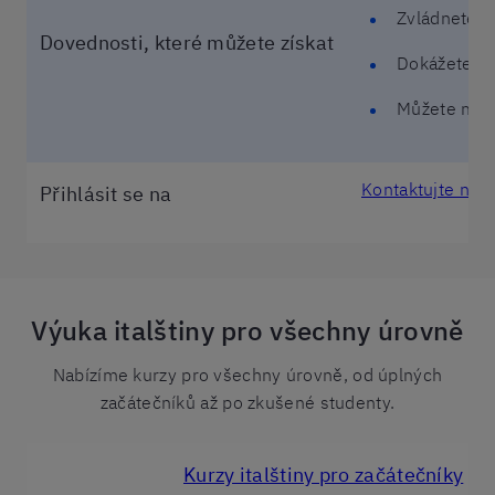
Zvládnete po
Dovednosti, které můžete získat
Dokážete se
Můžete mluv
Kontaktujte nás
Přihlásit se na
Výuka italštiny pro všechny úrovně
Nabízíme kurzy pro všechny úrovně, od úplných
začátečníků až po zkušené studenty.
Kurzy italštiny pro začátečníky