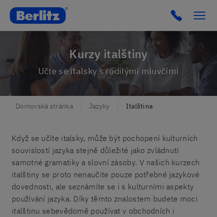
Berlitz Czechia
Click to c
Kurzy italštiny
Učte se italsky s rodilými mluvčími
Domovská stránka
Jazyky
Italština
Když se učíte italsky, může být pochopení kulturních
souvislostí jazyka stejně důležité jako zvládnutí
samotné gramatiky a slovní zásoby. V našich kurzech
italštiny se proto nenaučíte pouze potřebné jazykové
dovednosti, ale seznámíte se i s kulturními aspekty
používání jazyka. Díky těmto znalostem budete moci
italštinu sebevědomě používat v obchodních i