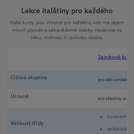
Lekce italštiny pro každého
Naše kurzy jsou vhodné pro každého, kdo má zájem
mluvit plynule a sebevědomě italsky, nezávisle na
věku, motivaci či způsobu studia.
Jazykové kurzy
Cílová skupina
pro děti a mládež 
Úrovně
pro všechny úrov
soukromé k
Velikost třídy
polosoukro