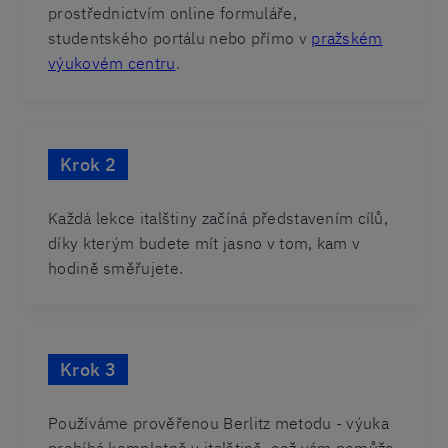
prostřednictvím online formuláře,
studentského portálu nebo přímo v
pražském
výukovém centru
.
Krok 2
Každá lekce italštiny začíná představením cílů,
díky kterým budete mít jasno v tom, kam v
hodině směřujete.
Krok 3
Používáme prověřenou Berlitz metodu - výuka