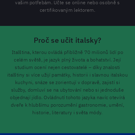
vašim potřebám. Učte se online nebo osobně s
certifikovaným lektorem.
Proč se učit italsky?
Italština, kterou ovládá přibližně 70 milionů lidí po
celém světě, je jazyk plný života a bohatství. Její
studium ocení nejen cestovatelé – díky znalosti
italštiny si více užijí památky, historii i slavnou italskou
kuchyni, snáze se zorientují v dopravě, zajistí si
služby, domluví se na ubytování nebo si jednoduše
objednají jídlo. Ovládnutí tohoto jazyka navíc otevírá
dveře k hlubšímu porozumění gastronomie, umění,
historie, literatury i světa módy.