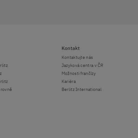
Kontakt
Kontaktujte nás
litz
Jazyková centra v ČR
z
Možnosti frančízy
rlitz
Kariéra
úrovně
Berlitz International