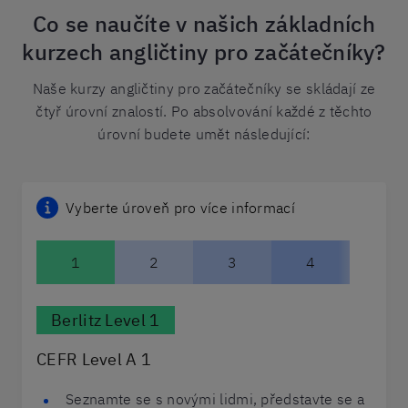
Co se naučíte v našich základních
kurzech angličtiny pro začátečníky?
Naše kurzy angličtiny pro začátečníky se skládají ze
čtyř úrovní znalostí. Po absolvování každé z těchto
úrovní budete umět následující:
Vyberte úroveň pro více informací
1
2
3
4
Berlitz Level 1
CEFR Level A 1
Seznamte se s novými lidmi, představte se a