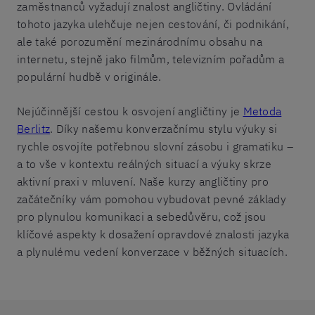
zaměstnanců vyžadují znalost angličtiny. Ovládání
tohoto jazyka ulehčuje nejen cestování, či podnikání,
ale také porozumění mezinárodnímu obsahu na
internetu, stejně jako filmům, televizním pořadům a
populární hudbě v originále.
Nejúčinnější cestou k osvojení angličtiny je
Metoda
Berlitz
. Díky našemu konverzačnímu stylu výuky si
rychle osvojíte potřebnou slovní zásobu i gramatiku –
a to vše v kontextu reálných situací a výuky skrze
aktivní praxi v mluvení. Naše kurzy angličtiny pro
začátečníky vám pomohou vybudovat pevné základy
pro plynulou komunikaci a sebedůvěru, což jsou
klíčové aspekty k dosažení opravdové znalosti jazyka
a plynulému vedení konverzace v běžných situacích.