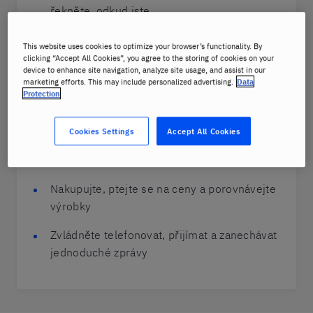
řekněte, odkud jste
Objednávejte a nabízejte jídlo a mluvte o
This website uses cookies to optimize your browser’s functionality. By
svých oblíbených pokrmech
clicking “Accept All Cookies”, you agree to the storing of cookies on your
device to enhance site navigation, analyze site usage, and assist in our
marketing efforts. This may include personalized advertising.
Data
Popište svou práci a základní činnosti, které
Protection
děláte
Domluvte si schůzku, ptejte se a uveďte čas
Cookies Settings
Accept All Cookies
Dávejte pokyny a ptejte se na cestu
Nakupujte, ptejte se na ceny a porovnávejte
výrobky
Zvládněte telefonovat, přijímat a zanechávat
jednoduché zprávy