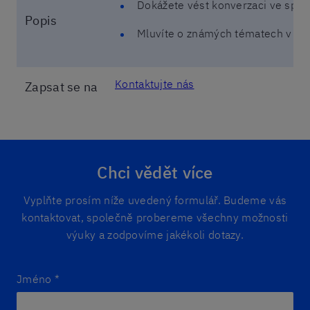
Dokážete vést konverzaci ve spole
Popis
Mluvíte o známých tématech v kon
Kontaktujte nás
Zapsat se na
Chci vědět více
Vyplňte prosím níže uvedený formulář. Budeme vás
kontaktovat, společně probereme všechny možnosti
výuky a zodpovíme jakékoli dotazy.
Jméno
*