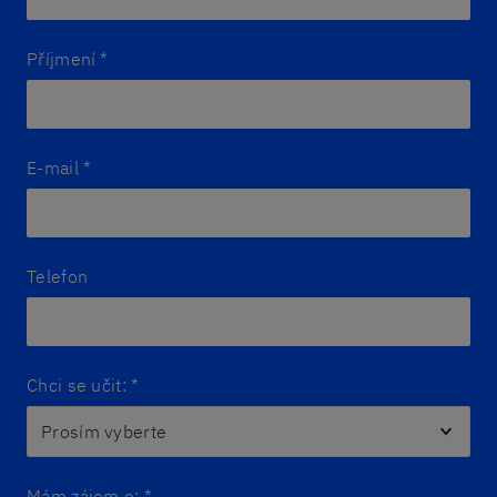
Příjmení
*
E-mail
*
Telefon
Chci se učit:
*
Mám zájem o:
*