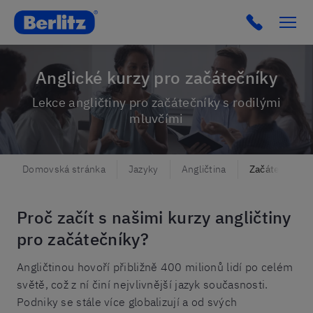
Berlitz Czechia
Click to c
Anglické kurzy pro začátečníky
Lekce angličtiny pro začátečníky s rodilými
mluvčími
Domovská stránka
Jazyky
Angličtina
Začátečníci
Proč začít s našimi kurzy angličtiny
pro začátečníky?
Angličtinou hovoří přibližně 400 milionů lidí po celém
světě, což z ní činí nejvlivnější jazyk současnosti.
Podniky se stále více globalizují a od svých