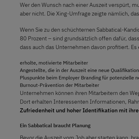
Wer den Wunsch nach einer Auszeit verspürt, mu
aber nicht. Die Xing-Umfrage zeigte nämlich, da
Wenn Sie zu den schüchternen Sabbatical-Kandid
80 Prozent – sind grundsätzlich offen dafür, das
dass auch das Unternehmen davon profitiert. Es 
erholte, motivierte Mitarbeiter
Angestellte, die in der Auszeit eine neue Qualifikati
Pluspunkte beim
Employer Branding
für potenzielle 
Burnout-Prävention
der Mitarbeiter
Unternehmen können ihren Mitarbeitern den Weg 
Dort erhalten Interessenten Informationen, Rah
Zufriedenheit und hoher Identifikation mit ih
Ein Sabbatical braucht Planung
Bevor die Auszeit vom Job aber starten kann, bra