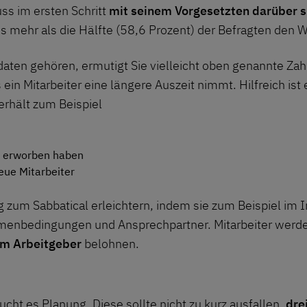
ss im ersten Schritt
mit seinem Vorgesetzten darüber 
ss mehr als die Hälfte (58,6 Prozent) der Befragten den
aten gehören, ermutigt Sie vielleicht oben genannte Zah
s ein Mitarbeiter eine längere Auszeit nimmt. Hilfreich i
erhält zum Beispiel
on erworben haben
neue Mitarbeiter
zum Sabbatical erleichtern, indem sie zum Beispiel im I
menbedingungen und Ansprechpartner. Mitarbeiter werde
rem Arbeitgeber
belohnen.
ucht es Planung. Diese sollte nicht zu kurz ausfallen,
dre