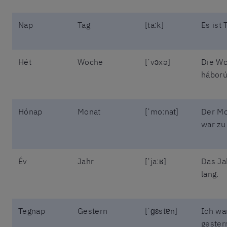
Nap
Tag
[taːk]
Es ist 
Hét
Woche
[ˈvɔxə]
Die W
háború
Hónap
Monat
[ˈmoːnat]
Der M
war zu
Év
Jahr
[ˈjaːʁ]
Das Ja
lang.
Tegnap
Gestern
[ˈɡɛstɐn]
Ich wa
gestern