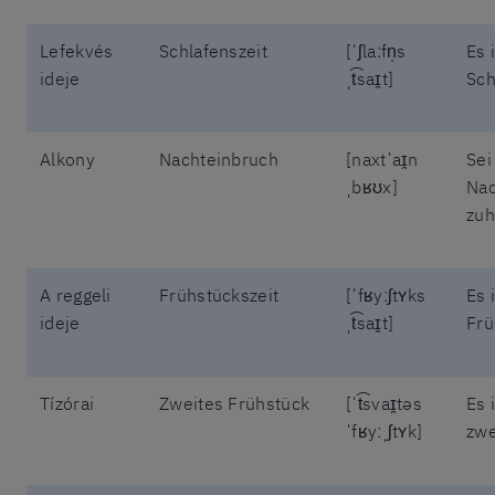
Lefekvés
Schlafenszeit
[ˈʃlaːfn̩s
Es 
ideje
ˌt͡saɪ̯t]
Sch
Alkony
Nachteinbruch
[naxtˈaɪ̯n
Sei
ˌbʁʊx]
Nac
zuh
A reggeli
Frühstückszeit
[ˈfʁyːʃtʏks
Es 
ideje
ˌt͡saɪ̯t]
Frü
Tízórai
Zweites Frühstück
[ˈt͡svaɪ̯təs
Es 
ˈfʁyːˌʃtʏk]
zwe