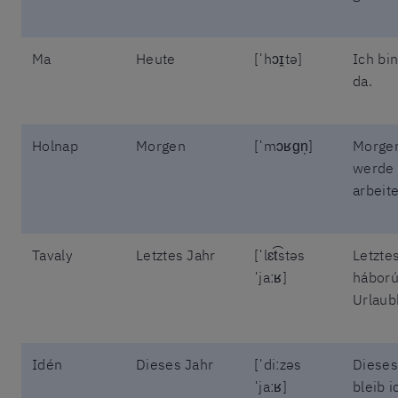
Ma
Heute
[ˈhɔɪ̯tə]
Ich bi
da.
Holnap
Morgen
[ˈmɔʁɡn̩]
Morge
werde 
arbeit
Tavaly
Letztes Jahr
[ˈlɛt͡stəs
Letzte
ˈjaːʁ]
háború
Urlaub
Idén
Dieses Jahr
[ˈdiːzəs
Dieses
ˈjaːʁ]
bleib i