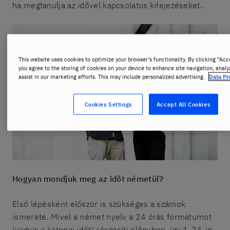
ha megtanulja az idővel kapcsolatos kifejezéseket.
This website uses cookies to optimize your browser’s functionality. By clicking “Acc
you agree to the storing of cookies on your device to enhance site navigation, analy
assist in our marketing efforts. This may include personalized advertising.
Data Pr
Cookies Settings
Accept All Cookies
Hogyan mondjuk meg az időt németül?
Első lépésként először is szükséges a számok
ismerete. Mivel a német nyelv a 24 órás formátumot
(vagyis a katonai időt) részesíti előnyben, így 1-24-ig