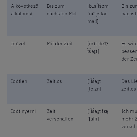
A következő
Bis zum
[bɪs t͡sʊm
Bis zu
alkalomig
nächsten Mal
ˈnɛːçstən
nächst
maːl]
Idővel
Mit der Zeit
[mɪt deːɐ̯
Es wir
t͡saɪ̯t]
besser
der Zei
Időtlen
Zeitlos
[ˈt͡saɪ̯t
Das Lie
ˌloːzn]
zeitlos
Időt nyerni
Zeit
[ˈt͡saɪ̯t fɛɐ̯
Ich mu
verschaffen
ˈʃafn̩]
mehr Z
versch