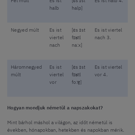
Fél múlt
Es ist
[ɛs ɪst
Es ist halb 4.
halb
halp]
Negyed múlt
Es ist
[ɛs ɪst
Es ist viertel
viertel
fɪʁtl
nach 3.
nach
naːx]
Háromnegyed
Es ist
[ɛs ɪst
Es ist viertel
múlt
viertel
fɪʁtl
vor 4.
vor
foːɐ̯]
Hogyan mondjuk németül a napszakokat?
Mint bárhol máshol a világon, az időt németül is
években, hónapokban, hetekben és napokban mérik.