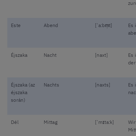
zur
Este
Abend
[ˈaːbm̩t]
Es 
abe
Éjszaka
Nacht
[naxt]
Es 
der
Éjszaka (az
Nachts
[naxts]
Es 
éjszaka
nac
során)
Dél
Mittag
[ˈmɪtaːk]
Wir
Mit