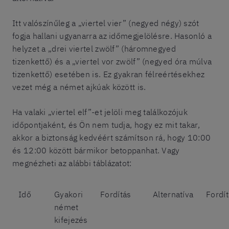
Itt valószínűleg a „viertel vier” (negyed négy) szót
fogja hallani ugyanarra az időmegjelölésre. Hasonló a
helyzet a „drei viertel zwölf” (háromnegyed
tizenkettő) és a „viertel vor zwölf” (negyed óra múlva
tizenkettő) esetében is. Ez gyakran félreértésekhez
vezet még a német ajkúak között is.
Ha valaki „viertel elf”-et jelöli meg találkozójuk
időpontjaként, és Ön nem tudja, hogy ez mit takar,
akkor a biztonság kedvéért számítson rá, hogy 10:00
és 12:00 között bármikor betoppanhat. Vagy
megnézheti az alábbi táblázatot:
Idő
Gyakori
Fordítás
Alternatíva
Fordí
német
kifejezés