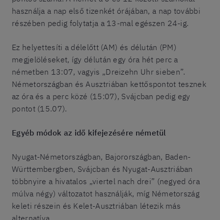
használja a nap első tizenkét órájában, a nap további
részében pedig folytatja a 13-mal egészen 24-ig.
Ez helyettesíti a délelőtt (AM) és délután (PM)
megjelöléseket, így délután egy óra hét perc a
németben 13:07, vagyis „Dreizehn Uhr sieben”.
Németországban és Ausztriában kettőspontot tesznek
az óra és a perc közé (15:07), Svájcban pedig egy
pontot (15.07).
Egyéb módok az idő kifejezésére németül
Nyugat-Németországban, Bajorországban, Baden-
Württembergben, Svájcban és Nyugat-Ausztriában
többnyire a hivatalos „viertel nach drei” (negyed óra
múlva négy) változatot használják, míg Németország
keleti részein és Kelet-Ausztriában létezik más
alternatíva.