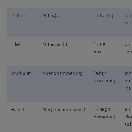
Délben
Mittags
[ˈmɪtaːks]
Wir
mit
Éjfél
Mitternacht
[ˈmɪtɐ
Um 
ˌnaxt]
sch
Szürkület
Abenddämmerung
[ˈaːbn̩t
Ich
ˌdɛməʁʊŋ]
Ab
ins
Hajnal
Morgendämmerung
[ˈmɔʁɡn̩
Ich
ˌdɛməʁʊŋ]
Mo
auf