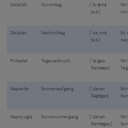
Délelőtt
Vormittag
[ˈfoːɐ̯mɪ
Wir
ˌtaːk]
Vor
Délután
Nachmittag
[ˈnaːxmɪ
Es 
ˌtaːk]
nac
Pirkadat
Tagesanbruch
[ˈtaːɡəs
Wir
ˌʔanbʁʊx]
Tag
Napkelte
Sonnenaufgang
[ˈzɔnən
Wir
ˌʔaʊ̯fɡaŋ]
Son
Napnyugta
Sonnenuntergang
[ˈzɔnən
Wir
ˌʔʊntɐɡaŋ]
Son