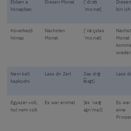
Ebben a
Diesen Monat
[ˈdiːzn̩
Diesen
hónapban
ˈmoːnat]
bin ich
Következő
Nächsten
[ˈnɛːçstəs
Nächs
hónap
Monat
ˈmoːnat]
Monat
komme
wieder
Nem kell
Lass dir Zeit
[las diːɐ̯
Lass di
kapkodni
t͡saɪ̯t]
Egyszer volt,
Es war einmal
[ɛs ˈvaːɐ̯
Es war
hol nem volt
aɪ̯nˈmaːl]
eine
Prinze