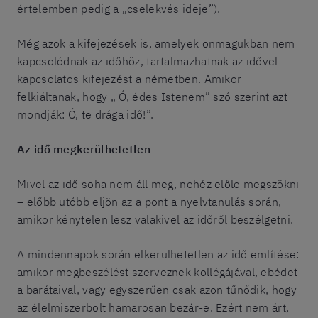
értelemben pedig a „cselekvés ideje”).
Még azok a kifejezések is, amelyek önmagukban nem
kapcsolódnak az időhöz, tartalmazhatnak az idővel
kapcsolatos kifejezést a németben. Amikor
felkiáltanak, hogy „ Ó, édes Istenem” szó szerint azt
mondják: Ó, te drága idő!”.
Az idő megkerülhetetlen
Mivel az idő soha nem áll meg, nehéz előle megszökni
– előbb utóbb eljön az a pont a nyelvtanulás során,
amikor kénytelen lesz valakivel az időről beszélgetni.
A mindennapok során elkerülhetetlen az idő említése:
amikor megbeszélést szerveznek kollégájával, ebédet
a barátaival, vagy egyszerűen csak azon tűnődik, hogy
az élelmiszerbolt hamarosan bezár-e. Ezért nem árt,