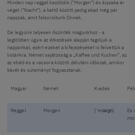
Minden nap reggel kezdődik ("Morgen") és éjszaka ér
véget ("Nacht"), a kettő között pedig akad még pár
napszak, amit felsoroltunk Önnek.
De legyünk teljesen őszinték magunkhoz - a
legtöbben úgyis az étkezések alapján tagoljuk a
napjainkat, ezért ezeket a kifejezéseket is felvettük a
listánkra. Német sajátosság a „Kaffee und Kuchen”, az
az ebéd és a vacsora közötti délutáni időszak, amikor
kávét és süteményt fogyasztanak.
Magyar
Német
Kiejtés
Pé
Reggel
Morgen
[ˈmɔʁɡn̩]
Es 
mo