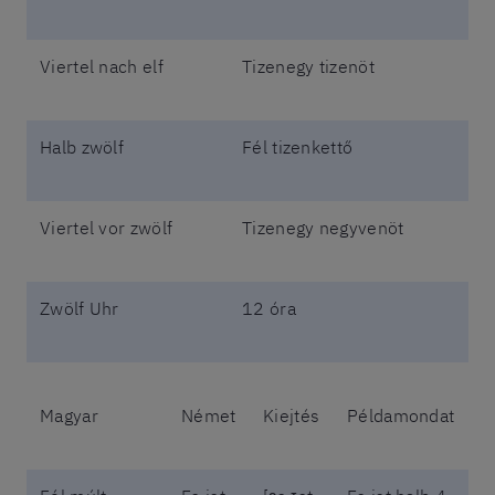
Viertel nach elf
Tizenegy tizenöt
Halb zwölf
Fél tizenkettő
Viertel vor zwölf
Tizenegy negyvenöt
Zwölf Uhr
12 óra
Magyar
Német
Kiejtés
Példamondat