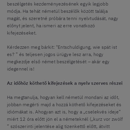
beszélgetés kezdeményezésének egyik legjobb
módja. Ha tehát németül beszélők között találja
magát, és szeretné próbára tenni nyelvtudását, nagy
előnyt jelent, ha ismeri az erre vonatkozó
kifejezéseket.
Kérdezzen meg bárkit: "Entschuldigung, wie spät ist
es? ” és teljesen jogos ürügye lesz arra, hogy
megkezdje első német beszélgetését – akár egy
idegennel is!
Az időhöz köthető kifejezések a nyelv szerves részei
Ha megtanulja, hogyan kell németül mondani az időt,
jobban megérti majd a hozzá köthető kifejezéseket és
idiómákat is. Ahogyan azt is, hogy a „cselekvés ideje”
miért 12 óra előtt jön el a németeknél („kurz vor zwölf
” szószerinti jelentése alig tizenkettő előtt, átvitt