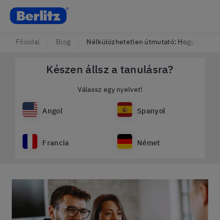
Berlitz Hungary
Főoldal
Blog
Nélkülözhetetlen útmutató: Hogyan mond
Készen állsz a tanulásra?
Válassz egy nyelvet!
Angol
Spanyol
Francia
Német