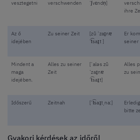
vesztegetni
verschwenden
ˈʃvɛndn̩]
versc
ihre Ze
Az ő
Zu seiner Zeit
[zû ˈzaɪ̯nɐ
Er kom
idejében
ˈt͡saɪ̯t ]
seiner 
Mindent a
Alles zu seiner
[ˈaləs zû
Alles p
maga
Zeit
ˈzaɪ̯nɐ
zu sein
idejében.
ˈt͡saɪ̯t]
Időszerű
Zeitnah
[ˈt͡saɪ̯tˌnaː]
Erledi
bitte z
Gyakori kérdések az időről