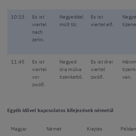
10:15
Es ist
Negyeddel
Es ist
Negy
viertel
múlt tíz.
viertel elf.
tizene
nach
zehn.
11:45
Es ist
Negyed
Es ist drei
Háro
viertel
óra múlva
viertel
tizenk
vor
tizenkettő.
zwölf.
van.
zwölf.
Egyéb idővel kapcsolatos kifejezések németül
Magyar
Német
Kiejtés
Példa