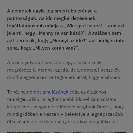
A németek egyik legismertebb erénye a
pontosságuk. Az idő megkérdezésének
legáltalánosabb módja a „Wie spät ist es? ”, ami azt
jelenti, hogy „Mennyire van késő?”. Általában nem
azt kérdezik, hogy „Mennyi az idő?” azt pedig szinte
soha, hogy „Milyen korán van?”.
A más nyelveket beszélők egyszerűen csak
megkérdezik, mennyi az idő, de a németül beszélők
mintha egyenesen rettegnének attól, hogy elkésnek.
Tehát ha
német tanulásának
célja az általános
társalgás, akkor a legfontosabb idővel kapcsolatos
kifejezések megismertetésével segítünk Önnek, hogy
mindig időben érkezzen – beleértve a legnépszerűbb
étkezések idejét és néhány szórakoztató játékot is.