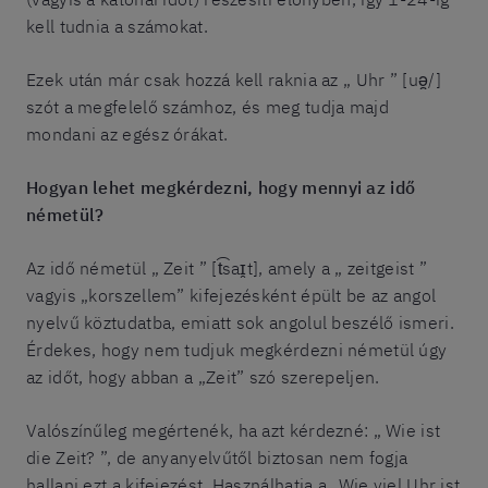
kell tudnia a számokat.
Ezek után már csak hozzá kell raknia az „ Uhr ” [uə̯/]
szót a megfelelő számhoz, és meg tudja majd
mondani az egész órákat.
Hogyan lehet megkérdezni, hogy mennyi az idő
németül?
Az idő németül „ Zeit ” [t͡saɪ̯t], amely a „ zeitgeist ”
vagyis „korszellem” kifejezésként épült be az angol
nyelvű köztudatba, emiatt sok angolul beszélő ismeri.
Érdekes, hogy nem tudjuk megkérdezni németül úgy
az időt, hogy abban a „Zeit” szó szerepeljen.
Valószínűleg megértenék, ha azt kérdezné: „ Wie ist
die Zeit? ”, de anyanyelvűtől biztosan nem fogja
hallani ezt a kifejezést. Használhatja a „Wie viel Uhr ist