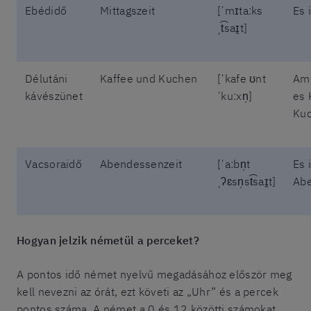
Ebédidő
Mittagszeit
[ˈmɪtaːks
Es 
ˌt͡saɪ̯t]
Délutáni
Kaffee und Kuchen
[ˈkafe ʊnt
Am 
kávészünet
ˈkuːxn̩]
es 
Kuc
Vacsoraidő
Abendessenzeit
[ˈaːbn̩t
Es 
ˌʔɛsn̩st͡saɪ̯t]
Abe
Hogyan jelzik németül a perceket?
A pontos idő német nyelvű megadásához először meg
kell nevezni az órát, ezt követi az „Uhr” és a percek
pontos száma. A német a 0 és 12 közötti számokat