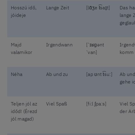
Hosszú idő,
Lange Zeit
[lɑ̃ʒe t͡saɪ̯t]
Das ha
jóideje
lange Z
geglau
Majd
Irgendwann
[ˈɪʁɡənt
Irgen
valamikor
ˈvan]
komm i
Néha
Ab und zu
[ap ʊnt t͡suː]
Ab und
gehe i
Teljen jól az
Viel Spaß
[fiːl ʃpaːs]
Viel S
időd! (Érezd
der Arb
jól magad)