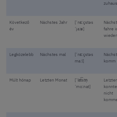
zuhaus
Következő
Nächstes Jahr
[ˈnɛːçstəs
Nächst
év
ˈjaːʁ]
fahre i
wieder
Legközelebb
Nächstes mal
[ˈnɛːçstəs
Nächst
maːl]
komm i
Múlt hónap
Letzten Monat
[ˈlɛt͡stn̩
Letzte
ˈmoːnat]
konnte
nicht
komme