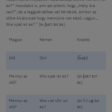
es?” mondatot is, ami azt jelenti, hogy „Hány óra
van?”, de a leggyakrabban azt kérdezik, amikor az
időre kíváncsiak hogy mennyire van késő, vagyis „
Wie spät ist es? ” [ʋi ʃpɛːt ɪst ɛs].
Magyar
Német
Kiejtés
Idő
Zeit
[t͡saɪ̯t]
Mennyi az
Wie spät ist es?
[ʋi ʃpɛːt ɪst
idő?
ɛs]
Mennyi az
Wie viel Uhr ist
[ʋi fiːl uə̯ ɪst
idő?
es?
ɛs]