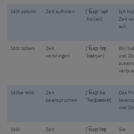
Időt pótolni
Zeit aufholen
[ˈt͡saɪ̯t ˈaʊ̯f
Ich ho
ˌhoːlən]
Zeit w
auf.
Időt tölteni
Zeit
[ˈt͡saɪ̯t fɛɐ̯
Wir ha
verbringen
ˈbʁɪŋən]
viel Ze
zusam
verbra
Időbe telik
Zeit
[ˈt͡saɪ̯t bə
Das Pr
beanspruchen
ˈʔanʃpʁʊxn̩]
beansp
viel Zei
Időt
Zeit
[ˈt͡saɪ̯t fɛɐ̯
Sie