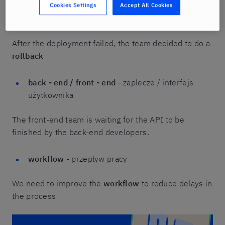
Cookies Settings
Accept All Cookies
rollback
- cofnięcie zmian
After the deployment failed, the team decided to do a
rollback
back - end / front - end
- zaplecze / interfejs
użytkownika
The front-end team is waiting for the API to be
finished by the back-end developers.
workflow
- przepływ pracy
We need to improve the
workflow
to reduce delays in
the process