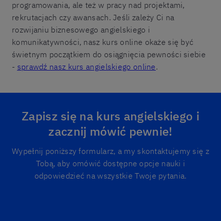
programowania, ale też w pracy nad projektami,
rekrutacjach czy awansach. Jeśli zależy Ci na
rozwijaniu biznesowego angielskiego i
komunikatywności, nasz kurs online okaże się być
świetnym początkiem do osiągnięcia pewności siebie
-
sprawdź nasz kurs angielskiego online
.
Zapisz się na kurs angielskiego i
zacznij mówić pewnie!
Wypełnij poniższy formularz, a my skontaktujemy się z
Tobą, aby omówić dostępne opcje nauki i
odpowiedzieć na wszystkie Twoje pytania.