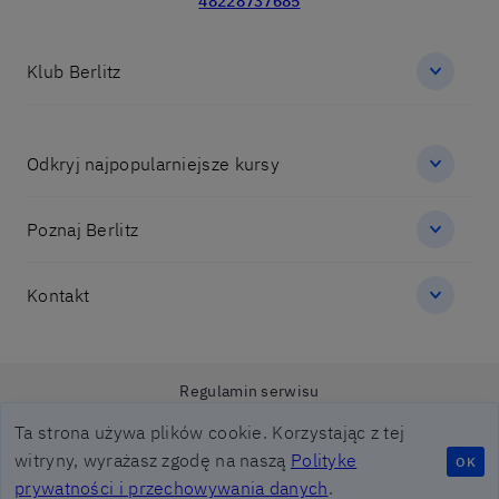
48228737685
Klub Berlitz
Odkryj najpopularniejsze kursy
Poznaj Berlitz
Kontakt
Regulamin serwisu
Regulamin Polityki Prywatności
Ta strona używa plików cookie. Korzystając z tej
Obowiazek informacyjny Berlitz
witryny, wyrażasz zgodę na naszą
Polityke
OK
prywatności i przechowywania danych
.
© 2026 Berlitz Corporation