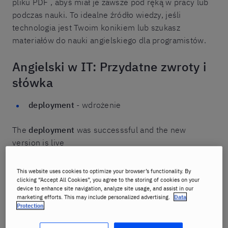
pliku PDF , abyś miał je zawsze pod ręką w pracy lub
podczas nauki. To idealne źródło wiedzy, jeśli
technologia jest Twoim konikiem lub szukasz
materiałów do nauki angielskiego dla programistów.
Angielski w IT: Przydatne zwroty i
słówka
deployment
- wdrożenie
The
deployment
was successsful and the new
version is live
merge request / pull request
- prośba o scalenie
This website uses cookies to optimize your browser’s functionality. By
clicking “Accept All Cookies”, you agree to the storing of cookies on your
kodu
device to enhance site navigation, analyze site usage, and assist in our
marketing efforts. This may include personalized advertising.
Data
Protection
Please submit a
pull request
once your changes are
ready