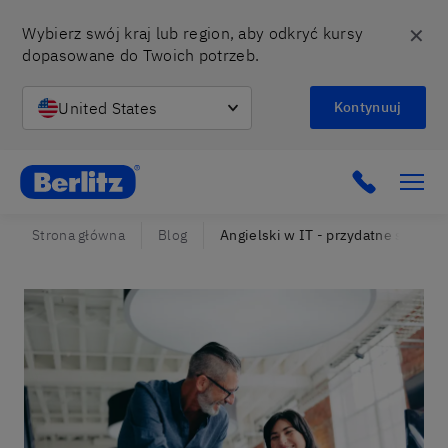
✕
Wybierz swój kraj lub region, aby odkryć kursy 
dopasowane do Twoich potrzeb.
United States
Kontynuuj
Berlitz Poland
Click to c
Strona główna
Blog
Angielski w IT - przydatne słówka 