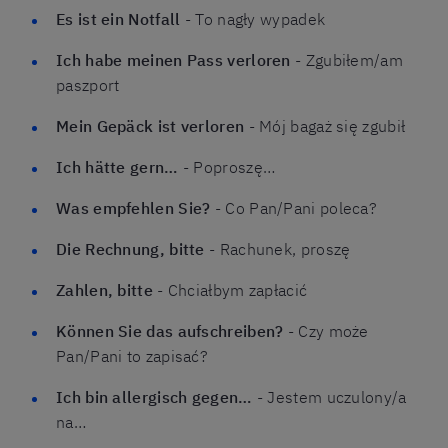
Es ist ein Notfall
- To nagły wypadek
Ich habe meinen Pass verloren
- Zgubiłem/am
paszport
Mein Gepäck ist verloren
- Mój bagaż się zgubił
Ich hätte gern…
- Poproszę…
Was empfehlen Sie?
- Co Pan/Pani poleca?
Die Rechnung, bitte
- Rachunek, proszę
Zahlen, bitte
- Chciałbym zapłacić
Können Sie das aufschreiben?
- Czy może
Pan/Pani to zapisać?
Ich bin allergisch gegen…
- Jestem uczulony/a
na…