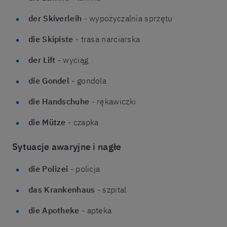
der Skiverleih
- wypożyczalnia sprzętu
die Skipiste
- trasa narciarska
der Lift
- wyciąg
die Gondel
- gondola
die Handschuhe
- rękawiczki
die Mütze
- czapka
Sytuacje awaryjne i nagłe
die Polizei
- policja
das Krankenhaus
- szpital
die Apotheke
- apteka