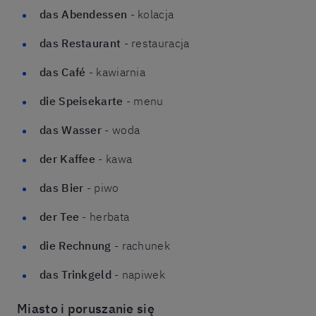
das Abendessen
- kolacja
das Restaurant
- restauracja
das Café
- kawiarnia
die Speisekarte
- menu
das Wasser
- woda
der Kaffee
- kawa
das Bier
- piwo
der Tee
- herbata
die Rechnung
- rachunek
das Trinkgeld
- napiwek
Miasto i poruszanie się