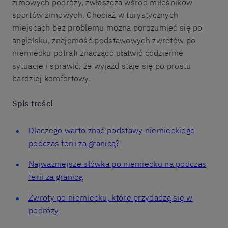
zimowych podróży, zwłaszcza wśród miłośników
sportów zimowych. Chociaż w turystycznych
miejscach bez problemu można porozumieć się po
angielsku, znajomość podstawowych zwrotów po
niemiecku potrafi znacząco ułatwić codzienne
sytuacje i sprawić, że wyjazd staje się po prostu
bardziej komfortowy.
Spis treści
Dlaczego warto znać podstawy niemieckiego
podczas ferii za granicą?
Najważniejsze słówka po niemiecku na podczas
ferii za granicą
Zwroty po niemiecku, które przydadzą się w
podróży