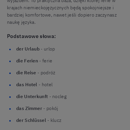
wyjazdem. To praktyczna baza, dzięki której ferie w
krajach niemieckojęzycznych będą spokojniejsze i
bardziej komfortowe, nawet jeśli dopiero zaczynasz
naukę języka.
Podstawowe słowa:
der Urlaub
- urlop
die Ferien
- ferie
die Reise
- podróż
das Hotel
- hotel
die Unterkunft
- nocleg
das Zimmer
- pokój
der Schlüssel
- klucz