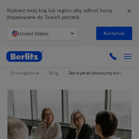
✕
Wybierz swój kraj lub region, aby odkryć kursy 
dopasowane do Twoich potrzeb.
United States
Kontynuuj
Berlitz Poland
Click to c
Strona główna
Blog
Jak wybrać skuteczny kurs angiels