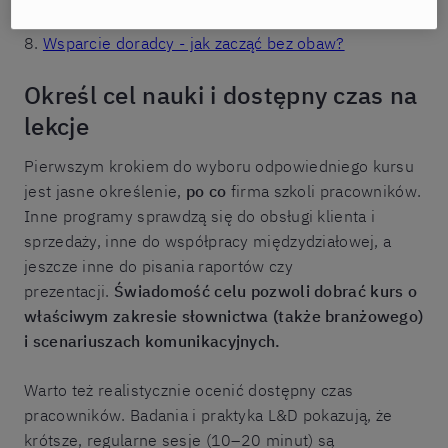
8.
Wsparcie doradcy - jak zacząć bez obaw?
Określ cel nauki i dostępny czas na
lekcje
Pierwszym krokiem do wyboru odpowiedniego kursu
jest jasne określenie,
po co
firma szkoli pracowników.
Inne programy sprawdzą się do obsługi klienta i
sprzedaży, inne do współpracy międzydziałowej, a
jeszcze inne do pisania raportów czy
prezentacji.
Świadomość celu pozwoli dobrać kurs o
właściwym zakresie słownictwa (także branżowego)
i scenariuszach komunikacyjnych.
Warto też realistycznie ocenić dostępny czas
pracowników. Badania i praktyka L&D pokazują, że
krótsze, regularne sesje (10–20 minut) są