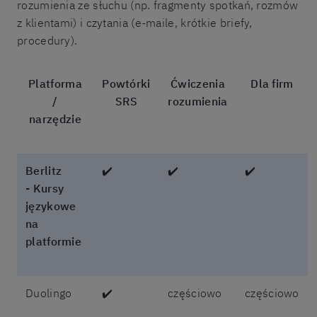
rozumienia ze słuchu (np. fragmenty spotkań, rozmów
z klientami) i czytania (e-maile, krótkie briefy,
procedury).
Platforma
Powtórki
Ćwiczenia
Dla firm
/
SRS
rozumienia
narzędzie
Berlitz
✔️
✔️
✔️
-
Kursy
językowe
na
platformie
Duolingo
✔️
częściowo
częściowo