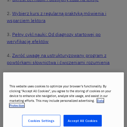
2.
Wybierz kurs z regularną praktyką mówienia i
wsparciem lektora
3.
Pełny cykl nauki: Od diagnozy startowej po
weryfikację efektów
4.
Zwróć uwagę na ustrukturyzowany program z
powtórkami słownictwa i ćwiczeniami rozumienia
5.
Oceń wygodę platformy i możliwość przetestowania
lekcji próbnej
This website uses cookies to optimize your browser’s functionality. By
clicking “Accept All Cookies”, you agree to the storing of cookies on your
device to enhance site navigation, analyze site usage, and assist in our
6.
Zastosuj skuteczne nawyki nauki, łącząc krótkie
marketing efforts. This may include personalized advertising.
Data
sesje z aktywną praktyką
Protection
7.
Najważniejsze aspekty, na które warto uważać przy
Cookies Settings
Accept All Cookies
wyborze kursu online dla firm