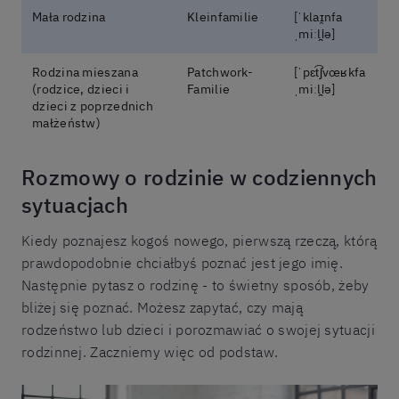
Mała rodzina
Kleinfamilie
[ˈklaɪ̯nfa
ˌmiːli̯ə]
Rodzina mieszana
Patchwork-
[ˈpɛt͡ʃvœʁkfa
(rodzice, dzieci i
Familie
ˌmiːli̯ə]
dzieci z poprzednich
małżeństw)
Rozmowy o rodzinie w codziennych
sytuacjach
Kiedy poznajesz kogoś nowego, pierwszą rzeczą, którą
prawdopodobnie chciałbyś poznać jest jego imię.
Następnie pytasz o rodzinę - to świetny sposób, żeby
bliżej się poznać. Możesz zapytać, czy mają
rodzeństwo lub dzieci i porozmawiać o swojej sytuacji
rodzinnej. Zaczniemy więc od podstaw.