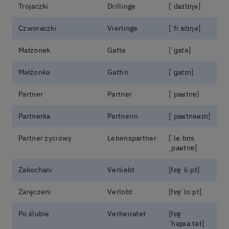
Trojaczki
Drillinge
[ˈdʁɪlɪŋə]
Czworaczki
Vierlinge
[ˈfiːɐlɪŋə]
Małżonek
Gatte
[ˈɡatə]
Małżonka
Gattin
[ˈɡatɪn]
Partner
Partner
[ˈpaʁtnɐ]
Partnerka
Partnerin
[ˈpaʁtnəʁɪn]
Partner życiowy
Lebenspartner
[ˈleːbn̩s
ˌpaʁtnɐ]
Zakochani
Verliebt
[fɛɐ̯ˈliːpt]
Zaręczeni
Verlobt
[fɛɐ̯ˈloːpt]
Po ślubie
Verheiratet
[fɛɐ̯
ˈhaɪ̯ʁaːtət]