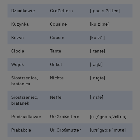
Dziadkowie
Großeltern
[ˈɡʁoːsˌʔɛltɐn]
Kuzynka
Cousine
[kuˈziːnə]
Kuzyn
Cousin
[kuˈzɛ̃ː]
Ciocia
Tante
[ˈtantə]
Wujek
Onkel
[ˈɔŋkl̩]
Siostrzenica,
Nichte
[ˈnɪçtə]
bratanica
Siostrzeniec,
Neffe
[ˈnɛfə]
bratanek
Pradziadkowie
Ur-Großeltern
[uːɐ̯ˈɡʁoːsˌʔɛltɐn]
Prababcia
Ur-Großmutter
[uːɐ̯ˈɡʁoːs ˈmʊtɐ]