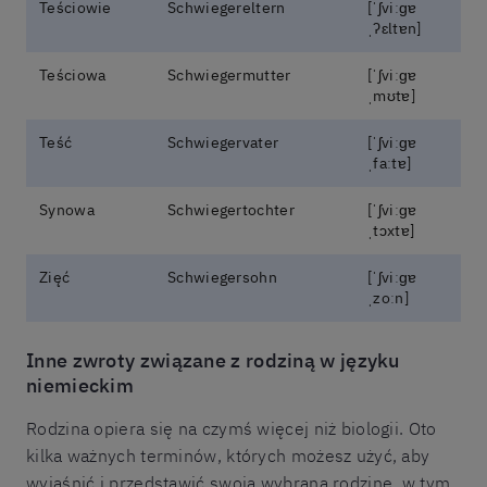
Teściowie
Schwiegereltern
[ˈʃviːɡɐ
ˌʔɛltɐn]
Teściowa
Schwiegermutter
[ˈʃviːɡɐ
ˌmʊtɐ]
Teść
Schwiegervater
[ˈʃviːɡɐ
ˌfaːtɐ]
Synowa
Schwiegertochter
[ˈʃviːɡɐ
ˌtɔxtɐ]
Zięć
Schwiegersohn
[ˈʃviːɡɐ
ˌzoːn]
Inne zwroty związane z rodziną w języku
niemieckim
Rodzina opiera się na czymś więcej niż biologii. Oto
kilka ważnych terminów, których możesz użyć, aby
wyjaśnić i przedstawić swoją wybraną rodzinę, w tym