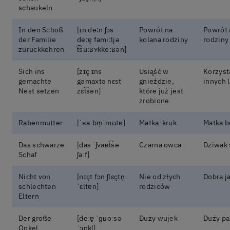
schaukeln
In den Schoß
[ɪn de:n ʃɔs
Powrót na
Powrót 
der Familie
de:ɐ̯ fami:ljə
kolana rodziny
rodziny
zurückkehren
t͡su:ʁʏkke:ʁən]
Sich ins
[zɪç ɪns
Usiąść w
Korzyst
gemachte
gəmaxtə nɛst
gnieździe,
innych 
Nest setzen
zɛt͡sən]
które już jest
zrobione
Rabenmutter
[ˈʁaːbm̩ˈmʊtɐ]
Matka-kruk
Matka b
Das schwarze
[das ˈʃvaʁt͡sə
Czarna owca
Dziwak 
Schaf
ʃaːf]
Nicht von
[nɪçt fɔn ʃlɛçtn̩
Nie od złych
Dobra j
schlechten
ˈɛltɐn]
rodziców
Eltern
Der große
[deːɐ̯ ˈɡʁoːsə
Duży wujek
Duży pa
Onkel
ˈɔŋkl̩]