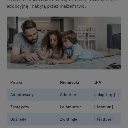
adopcyjną i nabytą przez małżeństwo.
Polski
Niemiecki
IPA
Adoptowany
Adoptiert
[adɔpˈtiːɐ̯t]
Zastępczy
Leihmutter
[ˈlaɪ̯mʊtɐ]
Bliźniaki
Zwillinge
[ˈt͡svɪlɪŋə]