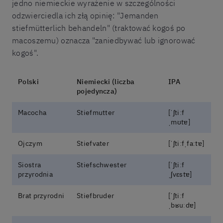
jedno niemieckie wyrażenie w szczególności
odzwierciedla ich złą opinię: "Jemanden
stiefmütterlich behandeln" (traktować kogoś po
macoszemu) oznacza "zaniedbywać lub ignorować
kogoś".
Polski
Niemiecki (liczba
IPA
pojedyncza)
Macocha
Stiefmutter
[ˈʃtiːf
ˌmʊtɐ]
Ojczym
Stiefvater
[ˈʃtiːfˌfaːtɐ]
Siostra
Stiefschwester
[ˈʃtiːf
przyrodnia
ˌʃvɛstɐ]
Brat przyrodni
Stiefbruder
[ˈʃtiːf
ˌbʁuːdɐ]