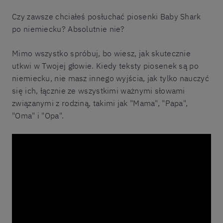
Czy zawsze chciałeś posłuchać piosenki Baby Shark
po niemiecku? Absolutnie nie?
Mimo wszystko spróbuj, bo wiesz, jak skutecznie
utkwi w Twojej głowie. Kiedy teksty piosenek są po
niemiecku, nie masz innego wyjścia, jak tylko nauczyć
się ich, łącznie ze wszystkimi ważnymi słowami
związanymi z rodziną, takimi jak "Mama", "Papa",
"Oma" i "Opa".