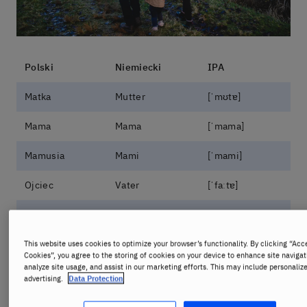
Polski
Niemiecki
IPA
Matka
Mutter
[ˈmʊtɐ]
Mama
Mama
[ˈmama]
Mamusia
Mami
[ˈmami]
Ojciec
Vater
[ˈfaːtɐ]
Tata
Papa
[ˈpapa]
Tato
Papi, Paps
[ˈpapi, paps]
This website uses cookies to optimize your browser’s functionality. By clicking “Acc
Cookies”, you agree to the storing of cookies on your device to enhance site navigat
analyze site usage, and assist in our marketing efforts. This may include personaliz
Rodzice
Eltern
[ˈɛltɐn]
advertising.
Data Protection
Rodzeństwo
Geschwister
[ɡəˈʃvɪstɐ]