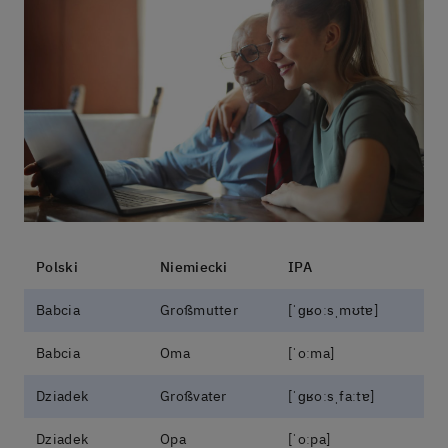
Polski
Niemiecki
IPA
Babcia
Großmutter
[ˈɡʁoːsˌmʊtɐ]
Babcia
Oma
[ˈoːma]
Dziadek
Großvater
[ˈɡʁoːsˌfaːtɐ]
Dziadek
Opa
[ˈoːpa]