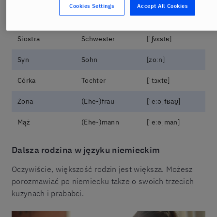
Cookies Settings
Accept All Cookies
Brat
Bruder
[ˈbʁuːdɐ]
Siostra
Schwester
[ˈʃvɛstɐ]
Syn
Sohn
[zoːn]
Córka
Tochter
[ˈtɔxtɐ]
Żona
(Ehe-)frau
[ˈeːəˌfʁaʊ̯]
Mąż
(Ehe-)mann
[ˈeːəˌman]
Dalsza rodzina w języku niemieckim
Oczywiście, większość rodzin jest większa. Możesz
porozmawiać po niemiecku także o swoich trzecich
kuzynach i prababci.