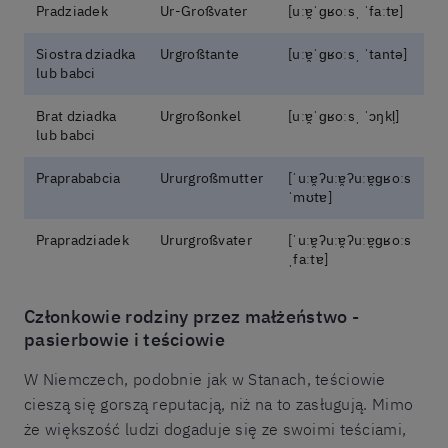
Pradziadek
Ur-Großvater
[uːɐ̯ˈɡʁoːsˌ ˈfaːtɐ]
Siostra dziadka
Urgroßtante
[uːɐ̯ˈɡʁoːsˌ ˈtantə]
lub babci
Brat dziadka
Urgroßonkel
[uːɐ̯ˈɡʁoːsˌ ˈɔŋkl̩]
lub babci
Praprababcia
Ururgroßmutter
[ˈuːɐ̯ʔuːɐ̯ʔuːɐ̯ɡʁoːs
ˈmʊtɐ]
Prapradziadek
Ururgroßvater
[ˈuːɐ̯ʔuːɐ̯ʔuːɐ̯ɡʁoːs
ˌfaːtɐ]
Członkowie rodziny przez małżeństwo -
pasierbowie i teściowie
W Niemczech, podobnie jak w Stanach, teściowie
cieszą się gorszą reputacją, niż na to zasługują. Mimo
że większość ludzi dogaduje się ze swoimi teściami,