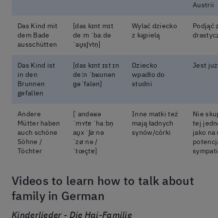
Austrii
Das Kind mit
[das kɪnt mɪt
Wylać dziecko
Podjąć 
dem Bade
deːm ˈbaːdə
z kąpielą
drastyc
ausschütten
ˈaʊ̯sʃʏtn̩]
Das Kind ist
[das kɪnt ɪst ɪn
Dziecko
Jest ju
in den
de:n ˈbʁʊnən
wpadło do
Brunnen
ɡəˈfalən]
studni
gefallen
Andere
[ˈandəʁə
Inne matki też
Nie skup
Mütter haben
ˈmʏtɐ ˈhaːbn̩
mają ładnych
tej jed
auch schöne
aʊ̯x ˈʃøːnə
synów/córki
jako na
Söhne /
ˈzøːnə /
potencj
Töchter
ˈtœçtɐ]
sympati
Videos to learn how to talk about
family in German
Kinderlieder - Die Hai-Familie