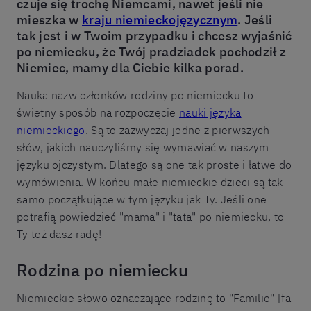
czuje się trochę Niemcami, nawet jeśli nie
mieszka w
kraju niemieckojęzycznym
. Jeśli
tak jest i w Twoim przypadku i chcesz wyjaśnić
po niemiecku, że Twój pradziadek pochodził z
Niemiec, mamy dla Ciebie kilka porad.
Nauka nazw członków rodziny po niemiecku to
świetny sposób na rozpoczęcie
nauki języka
niemieckiego
. Są to zazwyczaj jedne z pierwszych
słów, jakich nauczyliśmy się wymawiać w naszym
języku ojczystym. Dlatego są one tak proste i łatwe do
wymówienia. W końcu małe niemieckie dzieci są tak
samo początkujące w tym języku jak Ty. Jeśli one
potrafią powiedzieć "mama" i "tata" po niemiecku, to
Ty też dasz radę!
Rodzina po niemiecku
Niemieckie słowo oznaczające rodzinę to "Familie" [fa