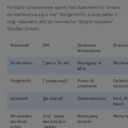
Ponadto sprawowanie opieki nad dzieckiem to "prawo
do martwienia się o nie" (Sorgerecht), a duży palec u
nogi nazywany jest po niemiecku "dużym wujkiem"
(Großer Onkel).
Niemiecki
IPA
Dosłowne
Znacze
tłumaczenie
Großziehen
[ˈɡʁoːsˌt͡siːən]
Wyciągnąć w
Wycho
górę
Sorgerecht
[ˈzɔʁɡəˌʁɛçt]
Prawo do
Opieka 
zmartwień
dziećm
Spielkind
[ʃpiːlkaɪnd]
Zabawadziecko
Ktoś, kt
bawić
Wir werden
[vi:ɐ̯ ˈvɛʁdn̩
Rozbujamy
Mamy t
das Kind
das kɪnt ʃo:n
dziecko
schon
ˈʃaʊ̯kl̩n]