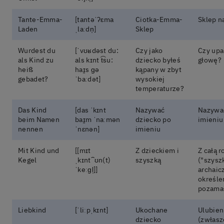
Tante-Emma-
[tantəˈʔɛma
Ciotka-Emma-
Sklep n
Laden
ˌlaːdn̩]
Sklep
Wurdest du
[ˈvʊʁdəst du:
Czy jako
Czy upa
als Kind zu
als kɪnt t͡su:
dziecko byłeś
głowę?
heiß
haɪ̯s ɡə
kąpany w zbyt
gebadet?
ˈbaːdət]
wysokiej
temperaturze?
Das Kind
[das ˈkɪnt
Nazywać
Nazywać
beim Namen
baɪ̯m ˈnaːmən
dziecko po
imieniu
nennen
ˈnɛnən]
imieniu
Mit Kind und
[[mɪt
Z dzieckiem i
Z całą r
Kegel
ˌkɪnt⁀ʊn(t)
szyszką
("szysz
ˈkeːɡl̩]]
archaic
określe
pozama
Liebkind
[ˈliːpˌkɪnt]
Ukochane
Ulubien
dziecko
(zwłasz