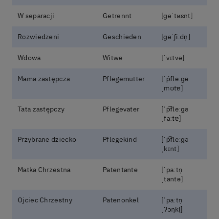
W separacji
Getrennt
[ɡəˈtʁɛnt]
Rozwiedzeni
Geschieden
[ɡəˈʃiːdn̩]
Wdowa
Witwe
[ˈvɪtvə]
Mama zastępcza
Pflegemutter
[ˈp͡fleːɡə
ˌmʊtɐ]
Tata zastępczy
Pflegevater
[ˈp͡fleːɡə
ˌfaːtɐ]
Przybrane dziecko
Pflegekind
[ˈp͡fleːɡə
ˌkɪnt]
Matka Chrzestna
Patentante
[ˈpaːtn̩
ˌtantə]
Ojciec Chrzestny
Patenonkel
[ˈpaːtn̩
ˌʔɔŋkl̩]