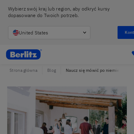
Wybierz swój kraj lub region, aby odkryć kursy 
dopasowane do Twoich potrzeb.
United States
Kont
Berlitz Poland
Strona główna
Blog
Naucz się mówić po niemiecku o swo