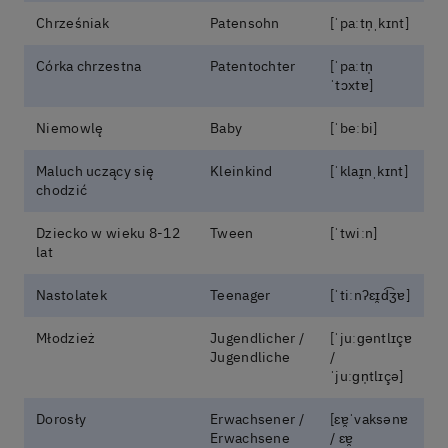
Chrześniak
Patensohn
[ˈpaːtn̩ˌkɪnt]
Córka chrzestna
Patentochter
[ˈpaːtn̩
ˈtɔxtɐ]
Niemowlę
Baby
[ˈbeːbi]
Maluch uczący się
Kleinkind
[ˈklaɪ̯nˌkɪnt]
chodzić
Dziecko w wieku 8-12
Tween
[ˈtwiːn]
lat
Nastolatek
Teenager
[ˈtiːnʔɛɪ̯d͡ʒɐ]
Młodzież
Jugendlicher /
[ˈjuːɡəntlɪçɐ
Jugendliche
/
ˈjuːɡn̩tlɪçə]
Dorosły
Erwachsener /
[ɛɐ̯ˈvaksənɐ
Erwachsene
/ ɛɐ̯