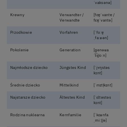
ˈvaksənə]
Krewny
Verwandter /
[fɛɐ̯ˈvantɐ /
Verwandte
fɛɐ̯ˈvantə]
Przodkowie
Vorfahren
[ˈfoːɐ̯
ˌfaːʁən]
Pokolenie
Generation
[ɡenəʁa
ˈt͡si̯oːn]
Najmłodsze dziecko
Jüngstes Kind
[ˈjʏŋstəs
kɪnt]
Średnie dziecko
Mittelkind
[ˈmɪtl̩kɪnt]
Najstarsze dziecko
Ältestes Kind
[ˈɛltəstəs
kɪnt]
Rodzina nuklearna
Kernfamilie
[ˈkɛʁnfa
ˌmiːli̯ə]