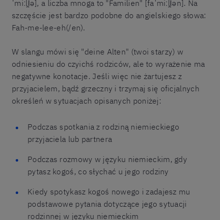
ˈmiːli̯ə], a liczba mnoga to "Familien" [faˈmiːli̯ən]. Na
szczęście jest bardzo podobne do angielskiego słowa:
Fah-me-lee-eh(/en).
W slangu mówi się "deine Alten" (twoi starzy) w
odniesieniu do czyichś rodziców, ale to wyrażenie ma
negatywne konotacje. Jeśli więc nie żartujesz z
przyjacielem, bądź grzeczny i trzymaj się oficjalnych
określeń w sytuacjach opisanych poniżej:
Podczas spotkania z rodziną niemieckiego
przyjaciela lub partnera
Podczas rozmowy w języku niemieckim, gdy
pytasz kogoś, co słychać u jego rodziny
Kiedy spotykasz kogoś nowego i zadajesz mu
podstawowe pytania dotyczące jego sytuacji
rodzinnej w języku niemieckim