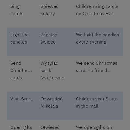
Sing
Śpiewać
Children sing carols
carols
kolędy
on Christmas Eve
Light the
Zapalać
We light the candles
candles
świece
every evening
Send
Wysyłać
We send Christmas
Christmas
kartki
cards to friends
cards
świąteczne
Visit Santa
Odwiedzić
Children visit Santa
Mikołaja
in the mall
Open gifts
Otwierać
We open gifts on