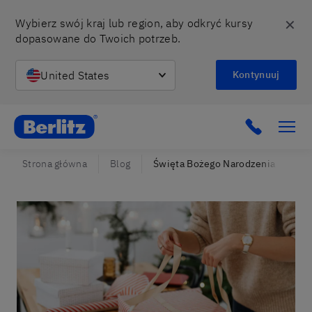
✕
Wybierz swój kraj lub region, aby odkryć kursy 
dopasowane do Twoich potrzeb.
United States
Kontynuuj
Berlitz Poland
Click to c
Strona główna
Blog
Święta Bożego Narodzenia po angi