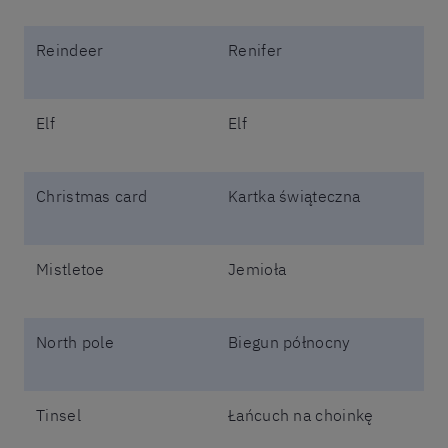
Reindeer
Renifer
Elf
Elf
Christmas card
Kartka świąteczna
Mistletoe
Jemioła
North pole
Biegun północny
Tinsel
Łańcuch na choinkę