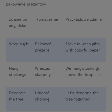
pakowanie prezentów.
Zdanie po
Tłumaczenie
Przykładowe zdanie
angielsku
Wrap a gift
Pakować
I love to wrap gifts
prezent
with colorful paper
Hang
Wieszać
We hang stockings
stockings
skarpety
above the fireplace
Decorate
Ubierać
Let's decorate the
the tree
choinkę
tree together