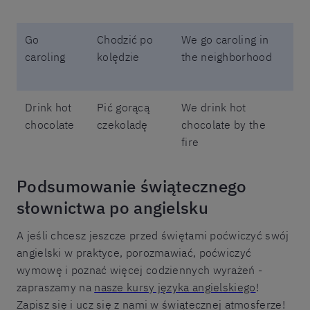
Go
Chodzić po
We go caroling in
caroling
kolędzie
the neighborhood
Drink hot
Pić gorącą
We drink hot
chocolate
czekoladę
chocolate by the
fire
Podsumowanie świątecznego
słownictwa po angielsku
A jeśli chcesz jeszcze przed świętami poćwiczyć swój
angielski w praktyce, porozmawiać, poćwiczyć
wymowę i poznać więcej codziennych wyrażeń -
zapraszamy na
nasze kursy języka angielskiego
!
Zapisz się i ucz się z nami w świątecznej atmosferze!