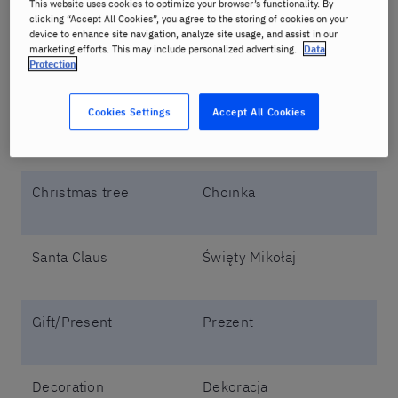
This website uses cookies to optimize your browser’s functionality. By
Kiedy poznasz podstawowe słownictwo świąteczne
clicking “Accept All Cookies”, you agree to the storing of cookies on your
po angielsku będziesz mógł z łatwością opowiadać o
device to enhance site navigation, analyze site usage, and assist in our
świętach po angielsku i rozumieć anglojęzyczne
marketing efforts. This may include personalized advertising.
Data
Protection
teksty, piosenki czy filmów świątecznych.
Cookies Settings
Accept All Cookies
Słowo po angielsku
Tłumaczenie
Christmas tree
Choinka
Santa Claus
Święty Mikołaj
Gift/Present
Prezent
Decoration
Dekoracja