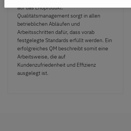
auf das Endprodukt:
Qualitätsmanagement sorgt in allen
betrieblichen Abläufen und
Arbeitsschritten dafür, dass vorab
festgelegte Standards erfüllt werden. Ein
erfolgreiches QM beschreibt somit eine
Arbeitsweise, die auf
Kundenzufriedenheit und Effizienz
ausgelegt ist.