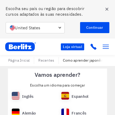
✕
Escolha seu país ou região para descobrir 
cursos adaptados às suas necessidades.
United States
Continuar
Berlitz BR
Click to c
Loja virtual
Página Inicial
Recentes
Como aprender japonês
Vamos aprender?
Escolha um idioma para começar
Inglês
Espanhol
Alemão
Francês