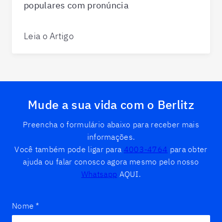
populares com pronúncia
Leia o Artigo
Mude a sua vida com o Berlitz
Preencha o formulário abaixo para receber mais
informações.
Você também pode ligar para
4003-4764
para obter
ajuda ou falar conosco agora mesmo pelo nosso
Whatsapp
AQUI.
Nome
*