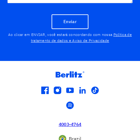
Enviar
Ao clicar em ENVIAR, você estará concordando com nossa
Política de
tratamento de dados e Aviso de Privacidade
facebook
instagram
youtube
linkedin
tiktok
spotify
4003-4764
Brazil