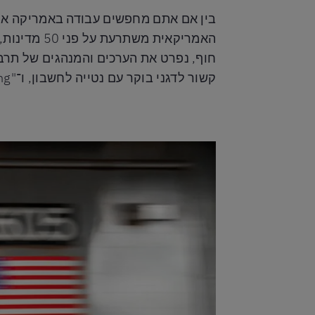
בין אם אתם מחפשים עבודה באמריקה או 
קשור לדגני בוקר עם נטייה לחשבון, ו־"blue-sky thinking" אינו טכניקת מדיטציה.