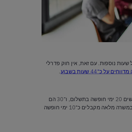
ההוגנים לעבודה (FLSA) קובע שבוע עבודה בן 40 שעות, ומחייב תשלום נוסף (פי 1.5) על שעות נוספות. עם זאת, אין חוק פדרלי
על כ־44 שעות בשבוע
.
אין בארה"ב חוק פדרלי שמחייב ימי חופשה בתשלום (PTO). זה שונה ממדינות כמו גרמניה, שבהן נדרשים 20 ימי חופשה בתשלום, ו־30 הם
הממוצע. המשמעות היא שמדיניות החופשות משתנה מאוד בין חברה לחברה. בממוצע, רוב העובדים במשרה מלאה מקבלים כ־10 ימי חופשה