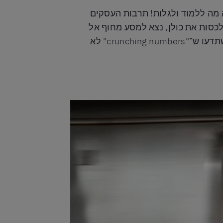
 מה ללמוד ולגלות! תרבות העסקים
מרות שלא נוכל לכסות את כולן, נצא למסע מחוף אל
חוף, נפרט את הערכים והמנהגים של תרבות העבודה האמריקאית, ונלמד כמה ביטויים נפוצים – כדי שתדעו ש־"crunching numbers" לא