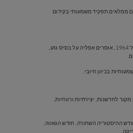
רים ממלאים תפקיד משמעותי בקידום
תרבות העבודה בארה"ב שמה דגש חזק על שוויון ואי־אפליה. חוקים רבים, וביניהם חוק זכויות האזרח מ־1964, אוסרים אפליה על בסיס גזע,
ם.
עותיות בכיוון חיובי.
מקור לחדשנות, יצירתיות ורווחיות,
חודש ההיסטוריה השחורה, חודש הגאווה,
יקה.