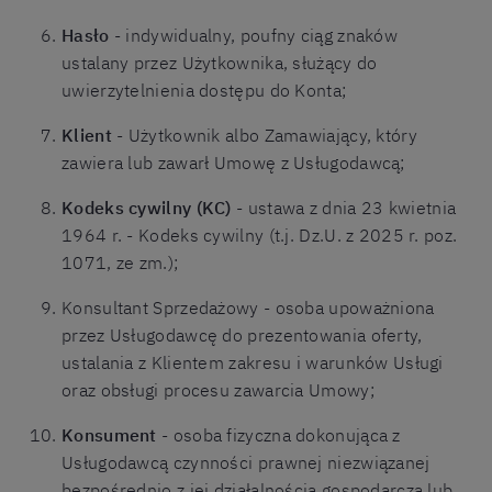
Hasło
- indywidualny, poufny ciąg znaków
ustalany przez Użytkownika, służący do
uwierzytelnienia dostępu do Konta;
Klient
- Użytkownik albo Zamawiający, który
zawiera lub zawarł Umowę z Usługodawcą;
Kodeks cywilny (KC)
- ustawa z dnia 23 kwietnia
1964 r. - Kodeks cywilny (t.j. Dz.U. z 2025 r. poz.
1071, ze zm.);
Konsultant Sprzedażowy - osoba upoważniona
przez Usługodawcę do prezentowania oferty,
ustalania z Klientem zakresu i warunków Usługi
oraz obsługi procesu zawarcia Umowy;
Konsument
- osoba fizyczna dokonująca z
Usługodawcą czynności prawnej niezwiązanej
bezpośrednio z jej działalnością gospodarczą lub