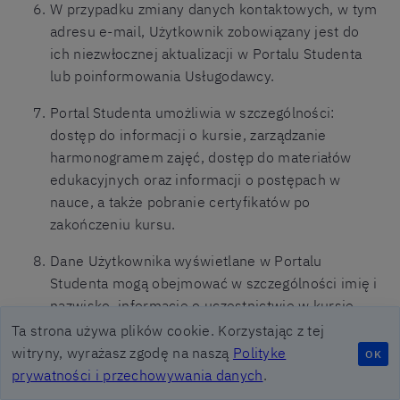
W przypadku zmiany danych kontaktowych, w tym
adresu e-mail, Użytkownik zobowiązany jest do
ich niezwłocznej aktualizacji w Portalu Studenta
lub poinformowania Usługodawcy.
Portal Studenta umożliwia w szczególności:
dostęp do informacji o kursie, zarządzanie
harmonogramem zajęć, dostęp do materiałów
edukacyjnych oraz informacji o postępach w
nauce, a także pobranie certyfikatów po
zakończeniu kursu.
Dane Użytkownika wyświetlane w Portalu
Studenta mogą obejmować w szczególności imię i
nazwisko, informacje o uczestnictwie w kursie
oraz o postępach w nauce.
Ta strona używa plików cookie. Korzystając z tej
witryny, wyrażasz zgodę na naszą
Polityke
OK
W przypadku dostępu do Usług zapewnianego
Skontaktuj się
prywatności i przechowywania danych
.
przez Zamawiającego zakres danych