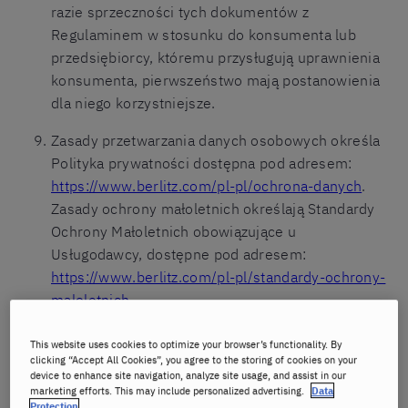
razie sprzeczności tych dokumentów z
Regulaminem w stosunku do konsumenta lub
przedsiębiorcy, któremu przysługują uprawnienia
konsumenta, pierwszeństwo mają postanowienia
dla niego korzystniejsze.
Zasady przetwarzania danych osobowych określa
Polityka prywatności dostępna pod adresem:
https://www.berlitz.com/pl-pl/ochrona-danych
.
Zasady ochrony małoletnich określają Standardy
Ochrony Małoletnich obowiązujące u
Usługodawcy, dostępne pod adresem:
https://www.berlitz.com/pl-pl/standardy-ochrony-
maloletnich
.
Regulamin jest udostępniany nieodpłatnie pod
This website uses cookies to optimize your browser’s functionality. By
adresem:
https://www.berlitz.com/pl-
clicking “Accept All Cookies”, you agree to the storing of cookies on your
device to enhance site navigation, analyze site usage, and assist in our
pl/regulamin-uslug
.
marketing efforts. This may include personalized advertising.
Data
Protection