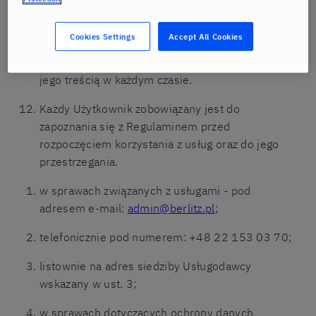
Usługodawca udostępnia Regulamin przed
zawarciem umowy, a na żądanie Użytkownika w
Cookies Settings
Accept All Cookies
sposób umożliwiający jego pozyskanie,
odtworzenie i utrwalenie oraz zapoznanie się z
jego treścią w każdym czasie.
Każdy Użytkownik zobowiązany jest do
zapoznania się z Regulaminem przed
rozpoczęciem korzystania z usług oraz do jego
przestrzegania.
w sprawach związanych z usługami - pod
adresem e-mail:
admin@berlitz.pl
;
telefonicznie pod numerem: +48 22 153 03 70;
listownie na adres siedziby Usługodawcy
wskazany w ust. 3;
w sprawach dotyczących ochrony danych